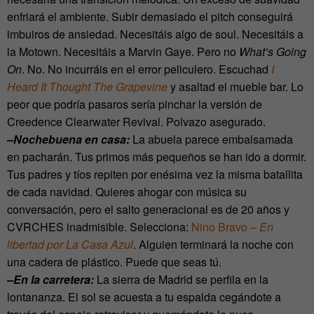
enfriará el ambiente. Subir demasiado el pitch conseguirá
imbuiros de ansiedad. Necesitáis algo de soul. Necesitáis a
la Motown. Necesitáis a Marvin Gaye. Pero no
What’s Going
On
. No. No incurráis en el error peliculero. Escuchad
I
Heard It Thought The Grapevine
y asaltad el mueble bar. Lo
peor que podría pasaros sería pinchar la versión de
Creedence Clearwater Revival. Polvazo asegurado.
–Nochebuena en casa:
La abuela parece embalsamada
en pacharán. Tus primos más pequeños se han ido a dormir.
Tus padres y tíos repiten por enésima vez la misma batallita
de cada navidad. Quieres ahogar con música su
conversación, pero el salto generacional es de 20 años y
CVRCHES inadmisible. Selecciona:
Nino Bravo
– En
libertad por La Casa Azul
. Alguien terminará la noche con
una cadera de plástico. Puede que seas tú.
–En la carretera:
La sierra de Madrid se perfila en la
lontananza. El sol se acuesta a tu espalda cegándote a