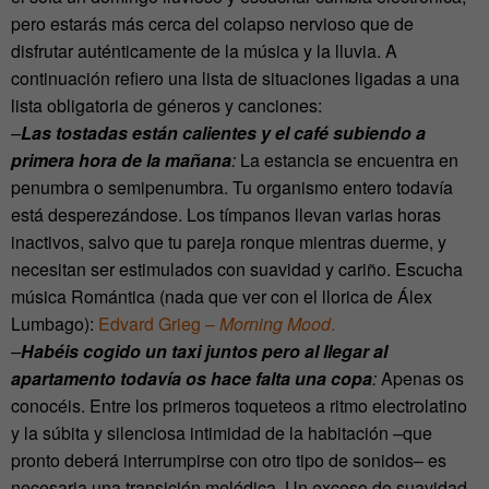
pero estarás más cerca del colapso nervioso que de
disfrutar auténticamente de la música y la lluvia. A
continuación refiero una lista de situaciones ligadas a una
lista obligatoria de géneros y canciones:
–
Las tostadas están calientes y el café subiendo a
primera hora de la mañana
:
La estancia se encuentra en
penumbra o semipenumbra. Tu organismo entero todavía
está desperezándose. Los tímpanos llevan varias horas
inactivos, salvo que tu pareja ronque mientras duerme, y
necesitan ser estimulados con suavidad y cariño. Escucha
música Romántica (nada que ver con el llorica de Álex
Lumbago):
Edvard Grieg –
Morning Mood
.
–
Habéis cogido un taxi juntos pero al llegar al
apartamento todavía os hace falta una copa
:
Apenas os
conocéis. Entre los primeros toqueteos a ritmo electrolatino
y la súbita y silenciosa intimidad de la habitación –que
pronto deberá interrumpirse con otro tipo de sonidos– es
necesaria una transición melódica. Un exceso de suavidad