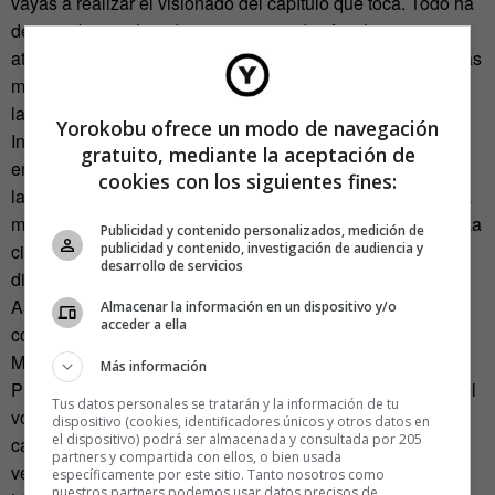
vayas a realizar el visionado del capítulo que toca. Todo ha
de estar bien colocado para que puedas focalizar tu
atención en la pantalla y no descentrarte durante cincuentas
minutos si, por ejemplo, se cae una percha. Asegura todas
las perchas.
Yorokobu ofrece un modo de navegación
Invierte el tiempo que sea necesario en encontrar un buen
gratuito, mediante la aceptación de
enlace. Es como buscar un vídeo porno (sin metáforas), de
cookies con los siguientes fines:
la implicación en el rastreo depende el resultado final de la
masturbación. Mayor calidad de imagen = mayor disfrute. La
Publicidad y contenido personalizados, medición de
publicidad y contenido, investigación de audiencia y
cicatriz de Tyrion es una buena referencia. Si no la
desarrollo de servicios
distingues mal asunto.
Asegúrate de tener cerca algo de líquido antes de
Almacenar la información en un dispositivo y/o
acceder a ella
comenzar. Medio vaso de agua es la medida perfecta.
Mantendrá tu hidratación y no te obligará a ir al baño.
Más información
Presiona el triángulo que apunta hacia la derecha y sube el
Tus datos personales se tratarán y la información de tu
volumen. La cabecera de
Juego de Tronos
es la única
dispositivo (cookies, identificadores únicos y otros datos en
el dispositivo) podrá ser almacenada y consultada por 205
cabecera que no se salta JAMÁS. Está bien visto que te
partners y compartida con ellos, o bien usada
vengas tan arriba que versiones la melodía. Véase: LOLO
específicamente por este sitio. Tanto nosotros como
nuestros partners podemos usar datos precisos de