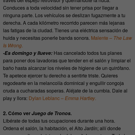
través del espejo retrovisor y quemándote la nuca.
Conduces a toda velocidad sin tener prisa por llegar a
ninguna parte. Los vehículos se deslizan fugazmente a tu
derecha. A cada kilómetro recorrido parecen más lejanas
las fatigas de la ciudad. Tienes una eléctrica sensación de
huida y necesitas ponerle banda sonora.
Malente –
The Law
Is Wrong
.
-Es domingo y llueve:
Has cancelado todos tus planes
para poner dos lavadoras que tender en el salón y limpiar el
baño hasta alcanzar los niveles de higiene de un quirófano.
Te apetece ejercer tu derecho a sentirte triste. Quieres
regodearte en la melancolía dominical y engullir congoja
cruda a cucharadas soperas. Aléjate de la cumbia. Dale al
play y llora:
Dylan Leblanc –
Emma Hartley
.
2. Cómo ver
Juego de Tronos.
Libérate de todas tus ocupaciones durante una hora.
Ordena el salón, la habitación, el Alto Jardín; allí donde