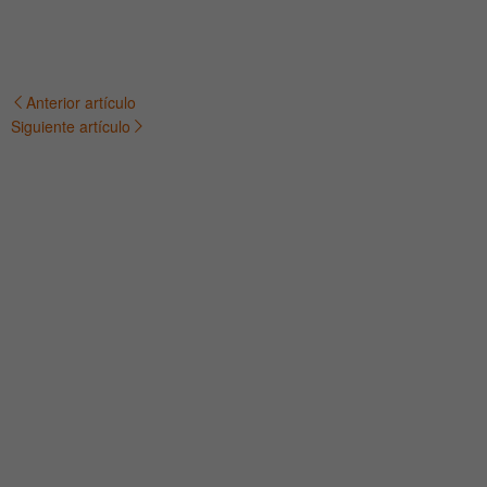
Anterior artículo
Navegación
Siguiente artículo
de
entradas