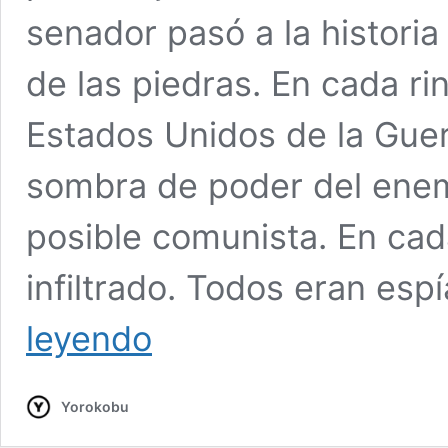
senador pasó a la histori
de las piedras. En cada r
Estados Unidos de la Guer
sombra de poder del enem
posible comunista. En cad
infiltrado. Todos eran esp
La
leyendo
España
ofendida
contra
Yorokobu
la
España