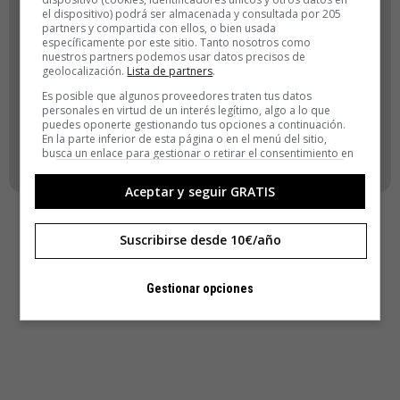
el dispositivo) podrá ser almacenada y consultada por 205
ACCEDER
partners y compartida con ellos, o bien usada
específicamente por este sitio. Tanto nosotros como
nuestros partners podemos usar datos precisos de
Registro
geolocalización.
Lista de partners
.
¿Has olvidado tu contraseña?
Es posible que algunos proveedores traten tus datos
personales en virtud de un interés legítimo, algo a lo que
puedes oponerte gestionando tus opciones a continuación.
VOLVER
En la parte inferior de esta página o en el menú del sitio,
busca un enlace para gestionar o retirar el consentimiento en
la configuración de privacidad y cookies.
Aceptar y seguir GRATIS
Suscribirse desde 10€/año
Gestionar opciones