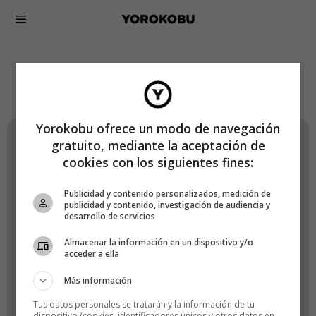
Lógate en Yorokobu
Yorokobu ofrece un modo de navegación
gratuito, mediante la aceptación de
Nombre de usuario o correo electrónico
cookies con los siguientes fines:
Publicidad y contenido personalizados, medición de
publicidad y contenido, investigación de audiencia y
desarrollo de servicios
Contraseña
Almacenar la información en un dispositivo y/o
acceder a ella
Más información
Recuérdame
Tus datos personales se tratarán y la información de tu
dispositivo (cookies, identificadores únicos y otros datos en