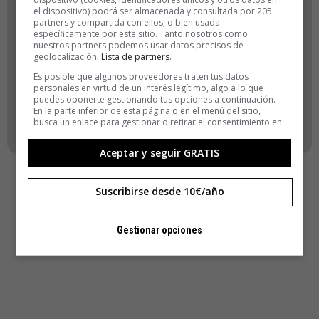
el dispositivo) podrá ser almacenada y consultada por 205
ACCEDER
partners y compartida con ellos, o bien usada
específicamente por este sitio. Tanto nosotros como
nuestros partners podemos usar datos precisos de
Registro
geolocalización.
Lista de partners
.
¿Has olvidado tu contraseña?
Es posible que algunos proveedores traten tus datos
personales en virtud de un interés legítimo, algo a lo que
puedes oponerte gestionando tus opciones a continuación.
VOLVER
En la parte inferior de esta página o en el menú del sitio,
busca un enlace para gestionar o retirar el consentimiento en
la configuración de privacidad y cookies.
Aceptar y seguir GRATIS
Suscribirse desde 10€/año
Gestionar opciones