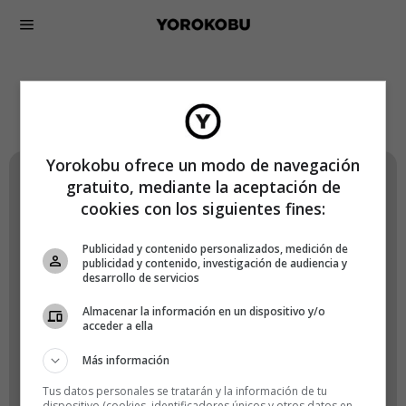
Lógate en Yorokobu
Yorokobu ofrece un modo de navegación
gratuito, mediante la aceptación de
Nombre de usuario o correo electrónico
cookies con los siguientes fines:
Publicidad y contenido personalizados, medición de
publicidad y contenido, investigación de audiencia y
desarrollo de servicios
Contraseña
Almacenar la información en un dispositivo y/o
acceder a ella
Más información
Recuérdame
Tus datos personales se tratarán y la información de tu
dispositivo (cookies, identificadores únicos y otros datos en