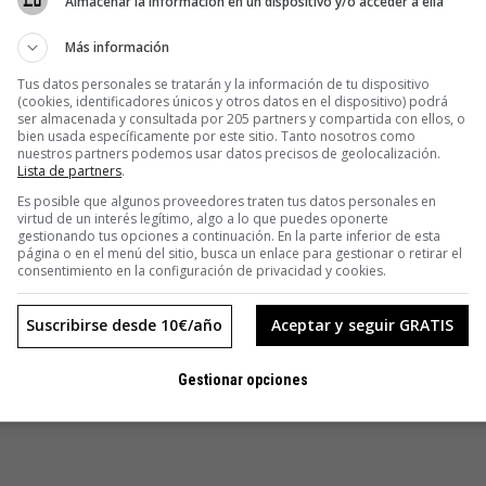
Almacenar la información en un dispositivo y/o acceder a ella
Más información
ecuérdame
Tus datos personales se tratarán y la información de tu dispositivo
(cookies, identificadores únicos y otros datos en el dispositivo) podrá
ser almacenada y consultada por 205 partners y compartida con ellos, o
ACCEDER
bien usada específicamente por este sitio. Tanto nosotros como
nuestros partners podemos usar datos precisos de geolocalización.
Lista de partners
.
stro
Es posible que algunos proveedores traten tus datos personales en
 olvidado tu contraseña?
virtud de un interés legítimo, algo a lo que puedes oponerte
gestionando tus opciones a continuación. En la parte inferior de esta
página o en el menú del sitio, busca un enlace para gestionar o retirar el
consentimiento en la configuración de privacidad y cookies.
VER
Suscribirse desde 10€/año
Aceptar y seguir GRATIS
Gestionar opciones