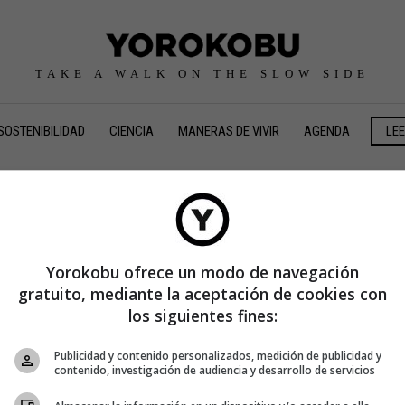
TAKE A WALK ON THE SLOW SIDE
SOSTENIBILIDAD
CIENCIA
MANERAS DE VIVIR
AGENDA
LE
Lógate en Yorokobu
Yorokobu ofrece un modo de navegación
gratuito, mediante la aceptación de cookies con
re de usuario o correo electrónico
los siguientes fines:
Publicidad y contenido personalizados, medición de publicidad y
contenido, investigación de audiencia y desarrollo de servicios
raseña