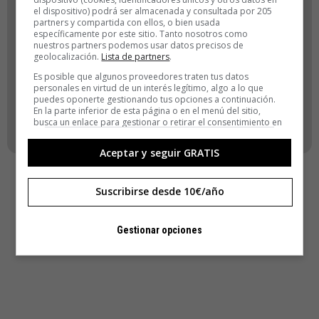
el dispositivo) podrá ser almacenada y consultada por 205
ACCEDER
partners y compartida con ellos, o bien usada
específicamente por este sitio. Tanto nosotros como
nuestros partners podemos usar datos precisos de
Registro
geolocalización.
Lista de partners
.
¿Has olvidado tu contraseña?
Es posible que algunos proveedores traten tus datos
personales en virtud de un interés legítimo, algo a lo que
puedes oponerte gestionando tus opciones a continuación.
VOLVER
En la parte inferior de esta página o en el menú del sitio,
busca un enlace para gestionar o retirar el consentimiento en
la configuración de privacidad y cookies.
Aceptar y seguir GRATIS
Suscribirse desde 10€/año
Gestionar opciones