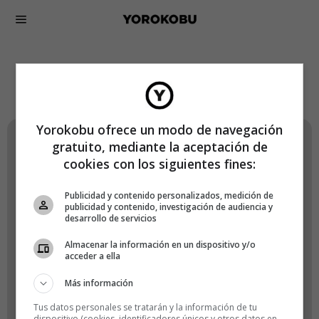
Lógate en Yorokobu
Yorokobu ofrece un modo de navegación
gratuito, mediante la aceptación de
Nombre de usuario o correo electrónico
cookies con los siguientes fines:
Publicidad y contenido personalizados, medición de
publicidad y contenido, investigación de audiencia y
desarrollo de servicios
Contraseña
Almacenar la información en un dispositivo y/o
acceder a ella
Más información
Recuérdame
Tus datos personales se tratarán y la información de tu
dispositivo (cookies, identificadores únicos y otros datos en