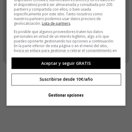
el dispositivo) podrá ser almacenada y consultada por 205
ACCEDER
partners y compartida con ellos, o bien usada
específicamente por este sitio. Tanto nosotros como
nuestros partners podemos usar datos precisos de
Registro
geolocalización.
Lista de partners
.
¿Has olvidado tu contraseña?
Es posible que algunos proveedores traten tus datos
personales en virtud de un interés legítimo, algo a lo que
puedes oponerte gestionando tus opciones a continuación.
VOLVER
En la parte inferior de esta página o en el menú del sitio,
busca un enlace para gestionar o retirar el consentimiento en
la configuración de privacidad y cookies.
Aceptar y seguir GRATIS
Suscribirse desde 10€/año
Gestionar opciones