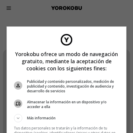
Lógate en Yorokobu
Yorokobu ofrece un modo de navegación
gratuito, mediante la aceptación de
Nombre de usuario o correo electrónico
cookies con los siguientes fines:
Publicidad y contenido personalizados, medición de
publicidad y contenido, investigación de audiencia y
desarrollo de servicios
Contraseña
Almacenar la información en un dispositivo y/o
acceder a ella
Más información
Recuérdame
Tus datos personales se tratarán y la información de tu
dispositivo (cookies, identificadores únicos y otros datos en