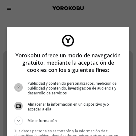
Lógate en Yorokobu
Yorokobu ofrece un modo de navegación
gratuito, mediante la aceptación de
Nombre de usuario o correo electrónico
cookies con los siguientes fines:
Publicidad y contenido personalizados, medición de
publicidad y contenido, investigación de audiencia y
desarrollo de servicios
Contraseña
Almacenar la información en un dispositivo y/o
acceder a ella
Más información
Recuérdame
Tus datos personales se tratarán y la información de tu
dispositivo (cookies, identificadores únicos y otros datos en