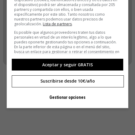
el dispositivo) podrá ser almacenada y consultada por 205
ACCEDER
partners y compartida con ellos, o bien usada
específicamente por este sitio. Tanto nosotros como
nuestros partners podemos usar datos precisos de
Registro
geolocalización.
Lista de partners
.
¿Has olvidado tu contraseña?
Es posible que algunos proveedores traten tus datos
personales en virtud de un interés legítimo, algo a lo que
puedes oponerte gestionando tus opciones a continuación.
VOLVER
En la parte inferior de esta página o en el menú del sitio,
busca un enlace para gestionar o retirar el consentimiento en
la configuración de privacidad y cookies.
Aceptar y seguir GRATIS
Suscribirse desde 10€/año
Gestionar opciones