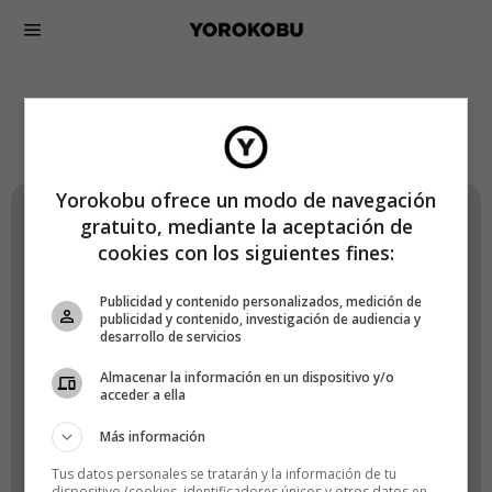
Lógate en Yorokobu
Yorokobu ofrece un modo de navegación
gratuito, mediante la aceptación de
Nombre de usuario o correo electrónico
cookies con los siguientes fines:
Publicidad y contenido personalizados, medición de
publicidad y contenido, investigación de audiencia y
desarrollo de servicios
Contraseña
Almacenar la información en un dispositivo y/o
acceder a ella
Más información
Recuérdame
Tus datos personales se tratarán y la información de tu
dispositivo (cookies, identificadores únicos y otros datos en