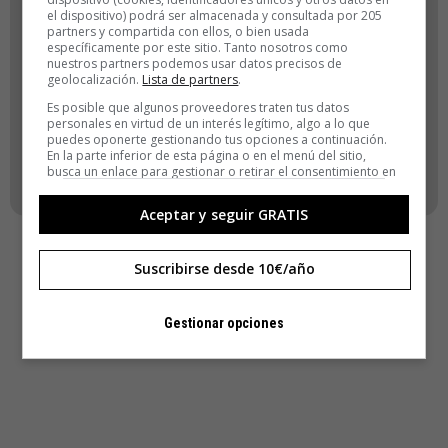
el dispositivo) podrá ser almacenada y consultada por 205
ACCEDER
partners y compartida con ellos, o bien usada
específicamente por este sitio. Tanto nosotros como
nuestros partners podemos usar datos precisos de
Registro
geolocalización.
Lista de partners
.
¿Has olvidado tu contraseña?
Es posible que algunos proveedores traten tus datos
personales en virtud de un interés legítimo, algo a lo que
puedes oponerte gestionando tus opciones a continuación.
VOLVER
En la parte inferior de esta página o en el menú del sitio,
busca un enlace para gestionar o retirar el consentimiento en
la configuración de privacidad y cookies.
Aceptar y seguir GRATIS
Suscribirse desde 10€/año
Gestionar opciones