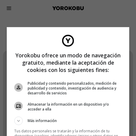
Lógate en Yorokobu
Yorokobu ofrece un modo de navegación
gratuito, mediante la aceptación de
Nombre de usuario o correo electrónico
cookies con los siguientes fines:
Publicidad y contenido personalizados, medición de
publicidad y contenido, investigación de audiencia y
desarrollo de servicios
Contraseña
Almacenar la información en un dispositivo y/o
acceder a ella
Más información
Recuérdame
Tus datos personales se tratarán y la información de tu
dispositivo (cookies, identificadores únicos y otros datos en