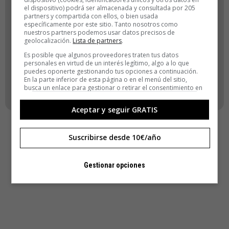
el dispositivo) podrá ser almacenada y consultada por 205
ACCEDER
partners y compartida con ellos, o bien usada
específicamente por este sitio. Tanto nosotros como
nuestros partners podemos usar datos precisos de
Registro
geolocalización.
Lista de partners
.
¿Has olvidado tu contraseña?
Es posible que algunos proveedores traten tus datos
personales en virtud de un interés legítimo, algo a lo que
puedes oponerte gestionando tus opciones a continuación.
VOLVER
En la parte inferior de esta página o en el menú del sitio,
busca un enlace para gestionar o retirar el consentimiento en
la configuración de privacidad y cookies.
Aceptar y seguir GRATIS
Suscribirse desde 10€/año
Gestionar opciones