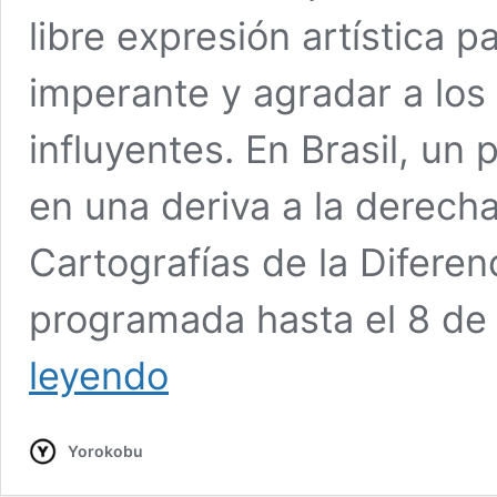
libre expresión artística p
imperante y agradar a los
influyentes. En Brasil, u
en una deriva a la derech
Cartografías de la Diferenc
programada hasta el 8 de
La
leyendo
dictadura
de
lo
Yorokobu
políticamente
correcto