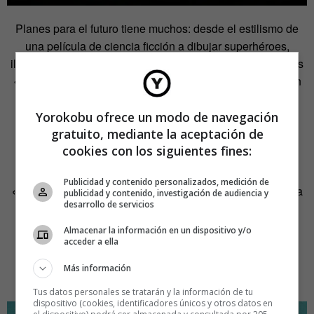
Planes para el futuro tiene muchos: desde el estilismo de
una película de ciencia ficción a dibujar superhéroes,
ilustrar los clásicos de terror, rehacer ilustraciones antiguas
«con la visión y la madurez de ahora», una exposición, un
libro de mis ilustraciones… Pero, sobre todo, «seguir
viviendo de esto».
Yorokobu ofrece un modo de navegación
gratuito, mediante la aceptación de
Vrigit Smith
cookies con los siguientes fines:
Publicidad y contenido personalizados, medición de
«¡Reivindiquemos lo cursi!».
Vrigit Smith lanza la arenga
publicidad y contenido, investigación de audiencia y
desarrollo de servicios
después de calificar su propio estilo como tal. Esta
diseñadora gráfica se cataloga también como una
Almacenar la información en un dispositivo y/o
apasionada del retrato, el universo femenino y de las
acceder a ella
emociones. De hecho, su pintura, dice, «es una forma de
Más información
expresar cosas que con palabras no puedo. Es terapia».
Tus datos personales se tratarán y la información de tu
dispositivo (cookies, identificadores únicos y otros datos en