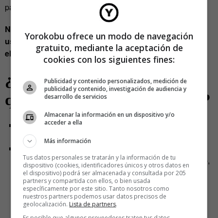
parte de la comunidad de Yorokobu.es.
No utilizamos tus datos para la creación de perfiles de
Yorokobu ofrece un modo de navegación
usuario o tomar decisiones automatizadas basadas en
gratuito, mediante la aceptación de
ellos.
cookies con los siguientes fines:
¿Con
Publicidad y contenido personalizados, medición de
publicidad y contenido, investigación de audiencia y
quién compartimos tus datos?
desarrollo de servicios
Almacenar la información en un dispositivo y/o
acceder a ella
No se realizará ningún tipo de cesión o transferencia a
terceros.
Más información
Cuando aceptas recibir las comunicaciones de
Tus datos personales se tratarán y la información de tu
Yorokobu
se realiza una cesión de datos a MailChimp,
dispositivo (cookies, identificadores únicos y otros datos en
servicio de envío de newsletters y que actua como
el dispositivo) podrá ser almacenada y consultada por 205
partners y compartida con ellos, o bien usada
procesador de datos. El único dato obligatorio es el
específicamente por este sitio. Tanto nosotros como
estrictamente necesario para enviarte el boletín: la
nuestros partners podemos usar datos precisos de
geolocalización.
Lista de partners
.
dirección de correo electrónico. Si quieres, puedes
Es posible que algunos proveedores traten tus datos