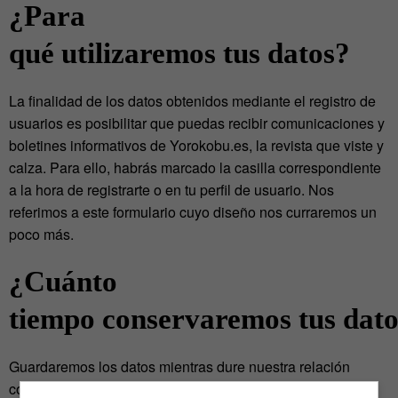
¿Para
qué utilizaremos tus datos?
La finalidad de los datos obtenidos mediante el registro de
usuarios es posibilitar que puedas recibir comunicaciones y
boletines informativos de Yorokobu.es, la revista que viste y
calza. Para ello, habrás marcado la casilla correspondiente
a la hora de registrarte o en tu perfil de usuario. Nos
referimos a este formulario cuyo diseño nos curraremos un
poco más.
¿Cuánto
tiempo conservaremos tus dat
Guardaremos los datos mientras dure nuestra relación
contigo (porfa, que sea mucho tiempo) y quieras formar