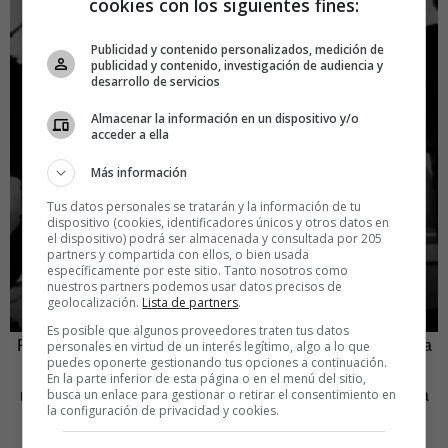
cookies con los siguientes fines:
Publicidad y contenido personalizados, medición de
publicidad y contenido, investigación de audiencia y
En los eventos más
desarrollo de servicios
Almacenar la información en un dispositivo y/o
creativos de España
acceder a ella
Más información
Tus datos personales se tratarán y la información de tu
dispositivo (cookies, identificadores únicos y otros datos en
el dispositivo) podrá ser almacenada y consultada por 205
partners y compartida con ellos, o bien usada
específicamente por este sitio. Tanto nosotros como
nuestros partners podemos usar datos precisos de
geolocalización.
Lista de partners
.
Es posible que algunos proveedores traten tus datos
Puedes encontrarnos en formato digital y físico. La manera
personales en virtud de un interés legítimo, algo a lo que
puedes oponerte gestionando tus opciones a continuación.
más sencilla de hacerse con ella es pedirla a través de
En la parte inferior de esta página o en el menú del sitio,
nuestra tienda online, donde también puedes adquirir una
busca un enlace para gestionar o retirar el consentimiento en
la configuración de privacidad y cookies.
suscripción anual.