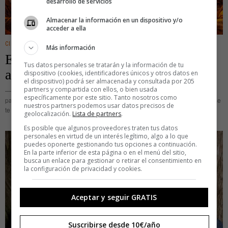
desarrollo de servicios
Almacenar la información en un dispositivo y/o
acceder a ella
CINE/TV
Más información
Esta peli ya la he visto: no inventes
Tus datos personales se tratarán y la información de tu
argumentos nuevos, cópialos sin más
dispositivo (cookies, identificadores únicos y otros datos en
el dispositivo) podrá ser almacenada y consultada por 205
partners y compartida con ellos, o bien usada
— Se me ha ocurrido un argumento genial para una historia. — Para, para,
específicamente por este sitio. Tanto nosotros como
para… ¿Cómo que se te ha ocurrido? A ver, chaval, no estás aquí para que se
nuestros partners podemos usar datos precisos de
te ocurra
geolocalización.
Lista de partners
.
Es posible que algunos proveedores traten tus datos
personales en virtud de un interés legítimo, algo a lo que
puedes oponerte gestionando tus opciones a continuación.
En la parte inferior de esta página o en el menú del sitio,
busca un enlace para gestionar o retirar el consentimiento en
la configuración de privacidad y cookies.
Aceptar y seguir GRATIS
Suscribirse desde 10€/año