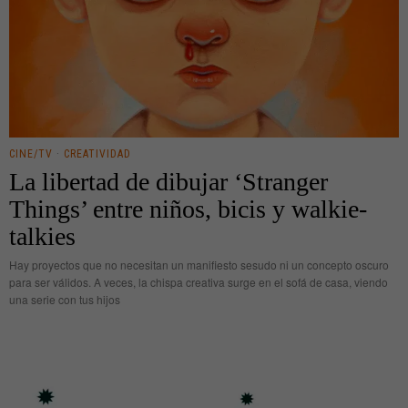
CINE/TV
·
CREATIVIDAD
La libertad de dibujar ‘Stranger
Things’ entre niños, bicis y walkie-
talkies
Hay proyectos que no necesitan un manifiesto sesudo ni un concepto oscuro
para ser válidos. A veces, la chispa creativa surge en el sofá de casa, viendo
una serie con tus hijos