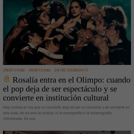
CREATIVIDAD
·
CREATIVIDAD
·
ENTRETENIMIENTO
Rosalía entra en el Olimpo: cuando
el pop deja de ser espectáculo y se
convierte en institución cultural
Hay noches en las que un concierto deja de ser un concierto y se convierte en
otra cosa. No es solo la música, ni la coreografía ni la escenografía
milimetrada. Es una