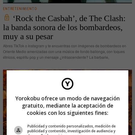
ENTRETENIMIENTO
‘Rock the Casbah’, de The Clash:
la banda sonora de los bombardeos,
muy a su pesar
Abres TikTok o Instagram y te encuentras con imágenes de bombardeos en
Oriente Medio amenizadas con una música de fondo bailonga, con toques
étnicos, espíritu pop y un mensaje ¿intrascendente? La barbarie,
Yorokobu ofrece un modo de navegación
gratuito, mediante la aceptación de
cookies con los siguientes fines:
Publicidad y contenido personalizados, medición de
publicidad y contenido, investigación de audiencia y