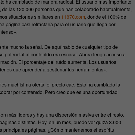
sto ha cambiado de manera radical. El usuario más importante
ia, de las 120.000 personas que han colaborado habitualmente,
mos situaciones similares en
11870.com
, donde el 100% de
 página casi refractaría para el usuario que llega por
intenso».
nta mucho la señal. De aquí hablo de cualquier tipo de
so potencial al contenido era escaso. Ahora tengo acceso a
rmación. El porcentaje del ruido aumenta. Los usuarios
 Tienes que aprender a gestionar tus herramientas».
es muchísima oferta, el precio cae. Esto ha cambiado la
obrar por contenido. Pero creo que es una oportunidad
son más líderes y hay una dispersión masiva entre el resto.
ginas distintas. Hoy, en un mes, puedo ver quizá 3.000
s principales páginas. ¿Cómo mantenemos el espíritu