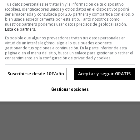
adie de los que empezaron en la primera hornada del 2000 en
Tus datos personales se tratarán y la información de tu dispositivo
(cookies, identificadores únicos y otros datos en el dispositivo) podrá
mes. Hasta 2007, cada vez que me presentaban un proyecto
ser almacenada y consultada por 205 partners y compartida con ellos, o
ades es que realmente ha despegado desde BuyVip y
bien usada específicamente por este sitio. Tanto nosotros como
nuestros partners podemos usar datos precisos de geolocalización.
e gente que paga productos por Internet. Esto abre un
Lista de partners
.
Es posible que algunos proveedores traten tus datos personales en
virtud de un interés legítimo, algo a lo que puedes oponerte
gestionando tus opciones a continuación. En la parte inferior de esta
lamente la plataforma para mantener la base de datos nos
página o en el menú del sitio, busca un enlace para gestionar o retirar el
r las máquinas y viví unas situaciones tremendas. Esas
consentimiento en la configuración de privacidad y cookies.
uedé alucinado cuando estuvo Mark Zuckerberg por Madrid.
e contó que durante los primeros meses de Facbeook, el
Suscribirse desde 10€/año
Aceptar y seguir GRATIS
ue a nosotros nos costó 600.000 euros, hoy lo puedes tener
Gestionar opciones