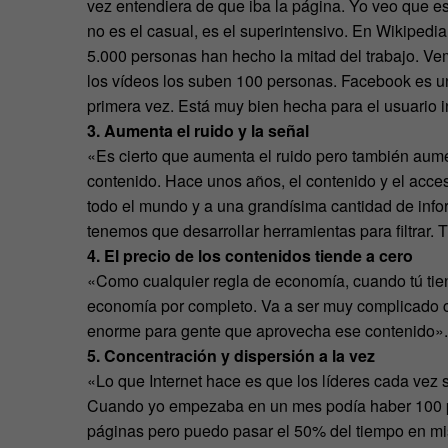
vez entendiera de que iba la página. Yo veo que e
no es el casual, es el superintensivo. En Wikiped
5.000 personas han hecho la mitad del trabajo. Ve
los vídeos los suben 100 personas. Facebook es una
primera vez. Está muy bien hecha para el usuario 
3. Aumenta el ruido y la señal
«Es cierto que aumenta el ruido pero también aume
contenido. Hace unos años, el contenido y el acce
todo el mundo y a una grandísima cantidad de info
tenemos que desarrollar herramientas para filtrar.
4. El precio de los contenidos tiende a cero
«Como cualquier regla de economía, cuando tú tien
economía por completo. Va a ser muy complicado c
enorme para gente que aprovecha ese contenido».
5. Concentración y dispersión a la vez
«Lo que Internet hace es que los líderes cada vez 
Cuando yo empezaba en un mes podía haber 100 pá
páginas pero puedo pasar el 50% del tiempo en mi