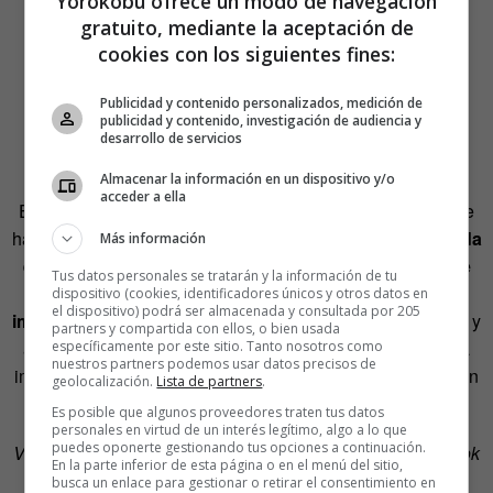
Yorokobu ofrece un modo de navegación
gratuito, mediante la aceptación de
cookies con los siguientes fines:
Publicidad y contenido personalizados, medición de
publicidad y contenido, investigación de audiencia y
desarrollo de servicios
Almacenar la información en un dispositivo y/o
acceder a ella
En Facebook sucede lo mismo: rara vez verás –aunque se
han dado casos- a uno de tus contactos publicando “
mi vida
Más información
es una filfa”, “no me como un colín”
o “
es cuestión de
Tus datos personales se tratarán y la información de tu
tiempo que mis jefes se den cuenta de que soy un
dispositivo (cookies, identificadores únicos y otros datos en
el dispositivo) podrá ser almacenada y consultada por 205
impostor”
. La red social sirve, esencialmente, para epatar y
partners y compartida con ellos, o bien usada
aunque eso es algo que todos sabemos de sobra nuestra
específicamente por este sitio. Tanto nosotros como
nuestros partners podemos usar datos precisos de
impericia estadística nos lleva a confundir el ánimo real con
geolocalización.
Lista de partners
.
el jaleado.
Es posible que algunos proveedores traten tus datos
personales en virtud de un interés legítimo, algo a lo que
puedes oponerte gestionando tus opciones a continuación.
Visto en
LiveScience
y
Men’s Health
, a través del Facebook
En la parte inferior de esta página o en el menú del sitio,
de Edu de la Herrán
(¡gracias!), uno de mis 344 amigos.
busca un enlace para gestionar o retirar el consentimiento en