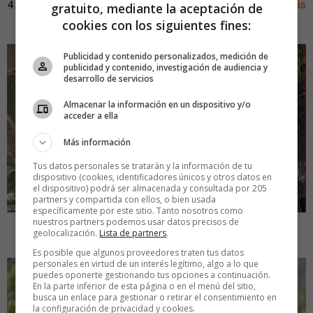
4.
El mapa de la pequeña España: nuestros 50 pueblos más
gratuito, mediante la aceptación de
solitarios
cookies con los siguientes fines:
Publicidad y contenido personalizados, medición de
publicidad y contenido, investigación de audiencia y
desarrollo de servicios
Almacenar la información en un dispositivo y/o
acceder a ella
Más información
Tus datos personales se tratarán y la información de tu
dispositivo (cookies, identificadores únicos y otros datos en
el dispositivo) podrá ser almacenada y consultada por 205
partners y compartida con ellos, o bien usada
específicamente por este sitio. Tanto nosotros como
nuestros partners podemos usar datos precisos de
5.
La escuela de ciudadanos sostenibles
geolocalización.
Lista de partners
.
Es posible que algunos proveedores traten tus datos
personales en virtud de un interés legítimo, algo a lo que
puedes oponerte gestionando tus opciones a continuación.
En la parte inferior de esta página o en el menú del sitio,
busca un enlace para gestionar o retirar el consentimiento en
la configuración de privacidad y cookies.