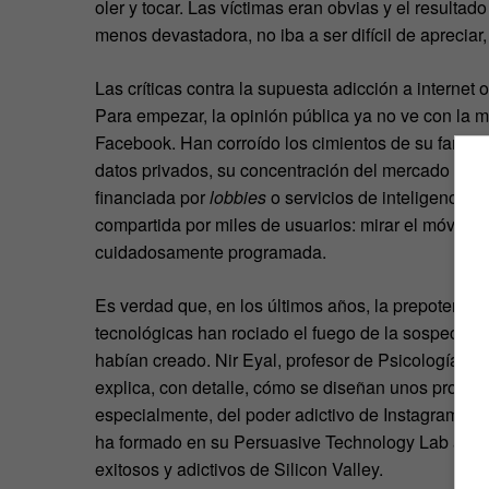
oler y tocar. Las víctimas eran obvias y el resultad
menos devastadora, no iba a ser difícil de aprecia
Las críticas contra la supuesta adicción a internet 
Para empezar, la opinión pública ya no ve con la 
Facebook. Han corroído los cimientos de su fama l
datos privados, su concentración del mercado y su i
financiada por
lobbies
o servicios de inteligencia.
compartida por miles de usuarios: mirar el móvil 1
cuidadosamente programada.
Es verdad que, en los últimos años, la prepotenci
tecnológicas han rociado el fuego de la sospecha c
habían creado. Nir Eyal, profesor de Psicología de
explica, con detalle, cómo se diseñan unos producto
especialmente, del poder adictivo de Instagram. Eya
ha formado en su Persuasive Technology Lab a mu
exitosos y adictivos de Silicon Valley.