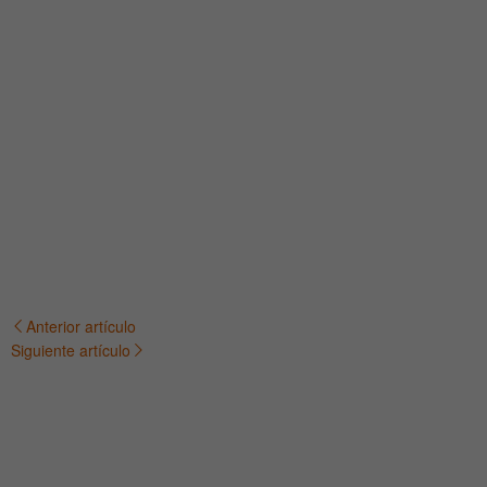
Anterior artículo
Navegación
Siguiente artículo
de
entradas