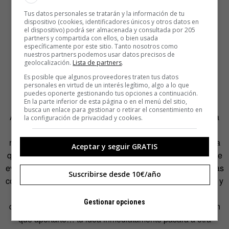
Tus datos personales se tratarán y la información de tu
dispositivo (cookies, identificadores únicos y otros datos en
el dispositivo) podrá ser almacenada y consultada por 205
partners y compartida con ellos, o bien usada
específicamente por este sitio. Tanto nosotros como
nuestros partners podemos usar datos precisos de
geolocalización.
Lista de partners
.
Es posible que algunos proveedores traten tus datos
personales en virtud de un interés legítimo, algo a lo que
puedes oponerte gestionando tus opciones a continuación.
En la parte inferior de esta página o en el menú del sitio,
busca un enlace para gestionar o retirar el consentimiento en
Anímate, prueba a prototipar en una fase muy temprana, a
la configuración de privacidad y cookies.
medida que llegan las ideas más interesantes. Utiliza los
recursos que tengas, emplea a fondo tu imaginación hasta
Aceptar y seguir GRATIS
que tengas un artefacto que se entienda por sí mismo y que
evoque la realidad. Comprobarás como a medida que lo vas
Suscribirse desde 10€/año
construyendo vas aprendiendo/entendiendo cosas nuevas y
por supuesto valídalo con usuarios clave. Qué les gusta,
Gestionar opciones
qué mejorarían, qué dudas les surgen y qué críticas tienen
que aportarte… tu idea inmediatamente pasará a otra