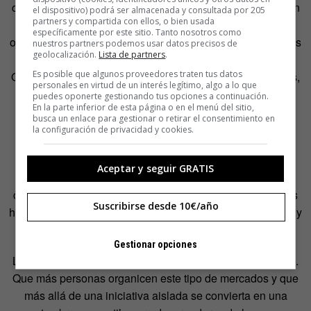
cambiar el mundo, afirma, hay que cambiar uno mismo. En
el dispositivo) podrá ser almacenada y consultada por 205
partners y compartida con ellos, o bien usada
la primera gratiferia, reunió a más de 100 personas que
específicamente por este sitio. Tanto nosotros como
ofrecían sus productos y al mismo tiempo algunos servicios
nuestros partners podemos usar datos precisos de
geolocalización.
Lista de partners
.
como clases de tango, violoncelo, francés, quiromancia.
Es posible que algunos proveedores traten tus datos
Otros simplemente buscaban compartir y repartían dibujos,
personales en virtud de un interés legítimo, algo a lo que
poemas y diseños entre todos los participantes.
puedes oponerte gestionando tus opciones a continuación.
En la parte inferior de esta página o en el menú del sitio,
busca un enlace para gestionar o retirar el consentimiento en
La segunda fue organizada por una estudiante de un
la configuración de privacidad y cookies.
colegio de un barrio marginal de Lima, para que este
proyecto integre a todas las comunidades. Actualmente
Aceptar y seguir GRATIS
organizan la tercera «Gratiferia de Navidad», que se
celebrará entre el 21 y 22 de diciembre. Para ello, Salinas
Suscribirse desde 10€/año
ha buscado el apoyo municipal para tener sonido, estrado y
que varias bandas toquen gratis.
Gestionar opciones
La idea es que las gratiferias se esparzan por todo el país.
Que más personas organicen este tipo de mercados y que
más allá de una iniciativa aislada se convierta en una