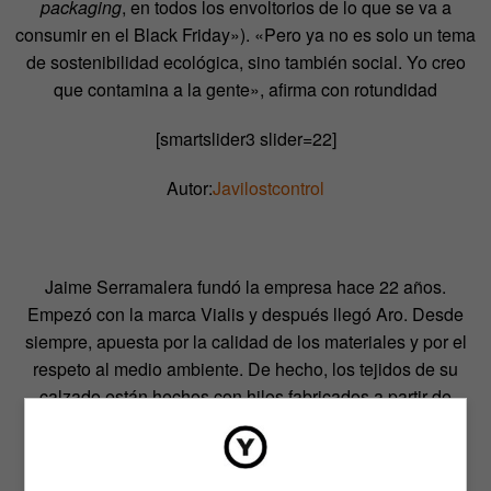
packaging
, en todos los envoltorios de lo que se va a
consumir en el Black Friday»). «Pero ya no es solo un tema
de sostenibilidad ecológica, sino también social. Yo creo
que contamina a la gente», afirma con rotundidad
[smartslider3 slider=22]
Autor:
Javilostcontrol
Jaime Serramalera fundó la empresa hace 22 años.
Empezó con la marca Vialis y después llegó Aro. Desde
siempre, apuesta por la calidad de los materiales y por el
respeto al medio ambiente. De hecho, los tejidos de su
calzado están hechos con hilos fabricados a partir de
botellas de plástico de agua mineral recicladas que
compran a una empresa coreana porque, se lamenta el
fundador de la marca, en España aún no sabemos hacer