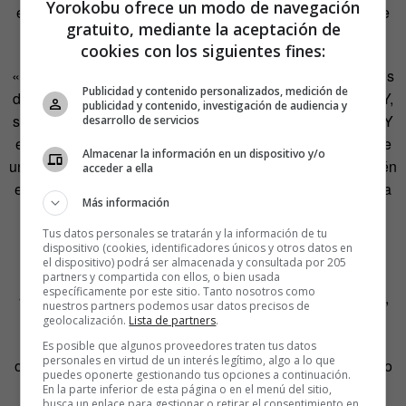
Yorokobu ofrece un modo de navegación
estas cosas. También el caucho que utilizan se obtiene de
gratuito, mediante la aceptación de
manera natural, sangrando los árboles.
cookies con los siguientes fines:
«Nosotros somos una empresa un poco peculiar. No somos
Publicidad y contenido personalizados, medición de
de grandes producciones, somos una empresa pequeña. Y,
publicidad y contenido, investigación de audiencia y
sobre todo, somos unos enamorados de lo que hacemos. Y
desarrollo de servicios
el Black Friday va en contra total de esto». Para él, supone
Almacenar la información en un dispositivo y/o
una manera de devaluar el no solo el producto, sino también
acceder a ella
el oficio. Porque los zapatos de Aro están hechos de forma
Más información
artesanal, poniendo en su elaboración mucho esfuerzo y
todo el peso de un saber hacer las cosas que pasa de
Tus datos personales se tratarán y la información de tu
dispositivo (cookies, identificadores únicos y otros datos en
padres a hijos.
el dispositivo) podrá ser almacenada y consultada por 205
partners y compartida con ellos, o bien usada
específicamente por este sitio. Tanto nosotros como
«Nuestros zapatos no salen como churros. Para hacerlos,
nuestros partners podemos usar datos precisos de
los artesanos tienen que trabajar mucho», corrobora
geolocalización.
Lista de partners
.
Serramalera. «Los artesanos que tenemos son gente con
Es posible que algunos proveedores traten tus datos
personales en virtud de un interés legítimo, algo a lo que
oficio que cobran por lo que saben, porque su
know how
lo
puedes oponerte gestionando tus opciones a continuación.
vale. Y esto se paga», sentencia.
En la parte inferior de esta página o en el menú del sitio,
busca un enlace para gestionar o retirar el consentimiento en