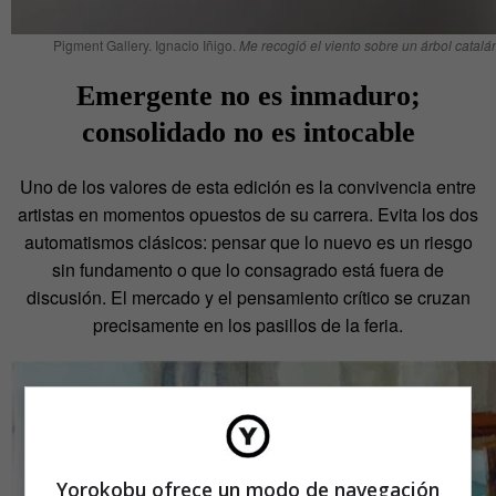
Pigment Gallery. Ignacio Iñigo.
Me recogió el viento sobre un árbol catalá
Emergente no es inmaduro;
consolidado no es intocable
Uno de los valores de esta edición es la convivencia entre
artistas en momentos opuestos de su carrera. Evita los dos
automatismos clásicos: pensar que lo nuevo es un riesgo
sin fundamento o que lo consagrado está fuera de
discusión. El mercado y el pensamiento crítico se cruzan
precisamente en los pasillos de la feria.
Yorokobu ofrece un modo de navegación