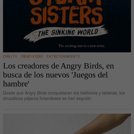
CINE/TV
·
CREATIVIDAD
·
ENTRETENIMIENTO
Los creadores de Angry Birds, en
busca de los nuevos 'Juegos del
hambre'
Desde que Angry Birds conquistaran los teléfonos y tabletas, los
simpáticos pájaros finlandeses se han seguido