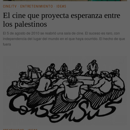
CINE/TV
·
ENTRETENIMIENTO
·
IDEAS
El cine que proyecta esperanza entre
los palestinos
El 5 de agosto de 2010 se reabrió una sala de cine. El suceso es raro, con
independencia del lugar del mundo en el que haya ocurrido. El hecho de que
fuera