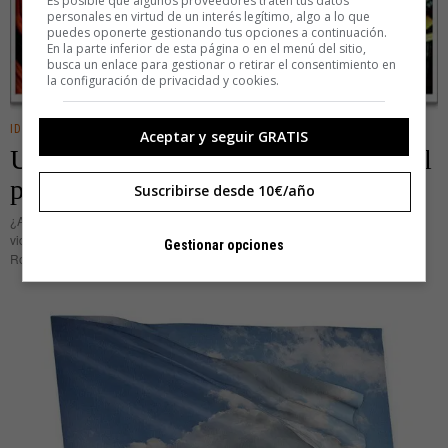
Es posible que algunos proveedores traten tus datos
personales en virtud de un interés legítimo, algo a lo que
puedes oponerte gestionando tus opciones a continuación.
En la parte inferior de esta página o en el menú del sitio,
busca un enlace para gestionar o retirar el consentimiento en
la configuración de privacidad y cookies.
IDEAS
Aceptar y seguir GRATIS
Underclocking, o por qué ralentizar el
portátil
Suscribirse desde 10€/año
¿Alguna vez te has preguntado la de árboles que deberías plantar en toda tu
vida si quieres compensar el consumo de CO2 generado por tu portátil?
Gestionar opciones
Rodolfo Soler lo ha calculado y