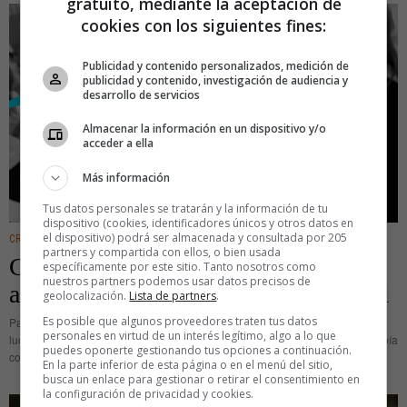
gratuito, mediante la aceptación de
cookies con los siguientes fines:
Publicidad y contenido personalizados, medición de
publicidad y contenido, investigación de audiencia y
desarrollo de servicios
Almacenar la información en un dispositivo y/o
acceder a ella
Más información
Tus datos personales se tratarán y la información de tu
dispositivo (cookies, identificadores únicos y otros datos en
el dispositivo) podrá ser almacenada y consultada por 205
CREATIVIDAD
partners y compartida con ellos, o bien usada
Creatives for the Future: la cara
específicamente por este sitio. Tanto nosotros como
nuestros partners podemos usar datos precisos de
activista por el clima de la publicidad
geolocalización.
Lista de partners
.
Es posible que algunos proveedores traten tus datos
Parece que hace un siglo desde que Greta Tumberg se hizo famosa por su
personales en virtud de un interés legítimo, algo a lo que
lucha contra el cambio climático. En septiembre de aquel lejano 2019 se había
puedes oponerte gestionando tus opciones a continuación.
convocado la Huelga Global por
En la parte inferior de esta página o en el menú del sitio,
busca un enlace para gestionar o retirar el consentimiento en
la configuración de privacidad y cookies.