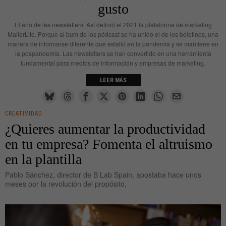
gusto
El año de las newsletters. Así definió al 2021 la plataforma de marketing
MailerLite. Porque al bum de los pódcast se ha unido el de los boletines, una
manera de informarse diferente que estalló en la pandemia y se mantiene en
la pospandemia. Las newsletters se han convertido en una herramienta
fundamental para medios de información y empresas de marketing.
LEER MÁS
CREATIVIDAD
¿Quieres aumentar la productividad
en tu empresa? Fomenta el altruismo
en la plantilla
Pablo Sánchez, director de B Lab Spain, apostaba hace unos
meses por la revolución del propósito,