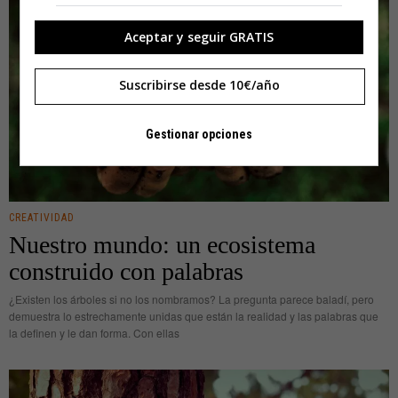
Aceptar y seguir GRATIS
Suscribirse desde 10€/año
Gestionar opciones
CREATIVIDAD
Nuestro mundo: un ecosistema
construido con palabras
¿Existen los árboles si no los nombramos? La pregunta parece baladí, pero
demuestra lo estrechamente unidas que están la realidad y las palabras que
la definen y le dan forma. Con ellas