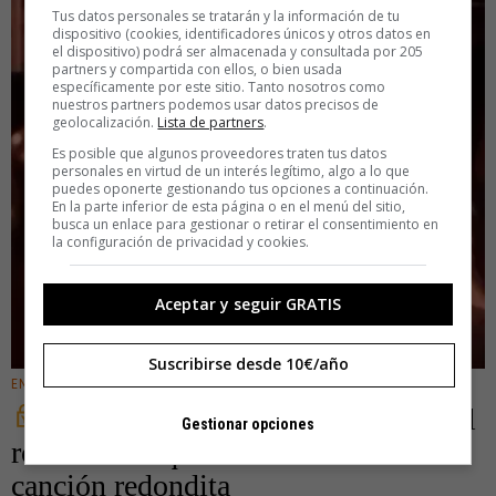
Tus datos personales se tratarán y la información de tu
dispositivo (cookies, identificadores únicos y otros datos en
el dispositivo) podrá ser almacenada y consultada por 205
partners y compartida con ellos, o bien usada
específicamente por este sitio. Tanto nosotros como
nuestros partners podemos usar datos precisos de
geolocalización.
Lista de partners
.
Es posible que algunos proveedores traten tus datos
personales en virtud de un interés legítimo, algo a lo que
puedes oponerte gestionando tus opciones a continuación.
En la parte inferior de esta página o en el menú del sitio,
busca un enlace para gestionar o retirar el consentimiento en
la configuración de privacidad y cookies.
Aceptar y seguir GRATIS
Suscribirse desde 10€/año
ENTRETENIMIENTO
‘Annabel Lee’, de Radio Futura, el
Gestionar opciones
rocanrolillo que se convirtió en una
canción redondita