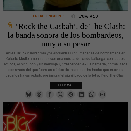
ENTRETENIMIENTO
LAURA PARDO
‘Rock the Casbah’, de The Clash:
la banda sonora de los bombardeos,
muy a su pesar
Abres TikTok o Instagram y te encuentras con imágenes de bombardeos en
Oriente Medio amenizadas con una música de fondo bailonga, con toques
étnicos, espíritu pop y un mensaje ¿intrascendente? La barbarie, normalizada
con ayuda del que fuera un clásico de las ondas, ha hecho que muchos
usuarios hayan optado por ignorar el significado de la letra. Pero The Clash
LEER MÁS