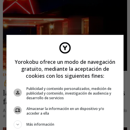
Yorokobu ofrece un modo de navegación
gratuito, mediante la aceptación de
cookies con los siguientes fines:
ENTRETENIMIENTO
‘Thank You Friends’, de Big Star:
Publicidad y contenido personalizados, medición de
la despedida cargada de ironía que los
publicidad y contenido, investigación de audiencia y
desarrollo de servicios
fans transformaron en sincera
Almacenar la información en un dispositivo y/o
A primera vista, este tema es un canto de agradecimiento dedicado
acceder a ella
a esos amigos que han
Más información