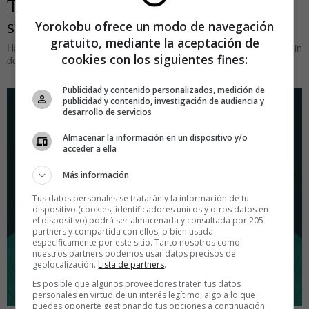
Tiempos Modernos: Juguetes
superdotados
Yorokobu ofrece un modo de navegación
gratuito, mediante la aceptación de
Hace ya varios días que una multitud de personas se manifiesta sin
cookies con los siguientes fines:
descanso a las puertas
Publicidad y contenido personalizados, medición de
publicidad y contenido, investigación de audiencia y
desarrollo de servicios
Almacenar la información en un dispositivo y/o
acceder a ella
Más información
Tus datos personales se tratarán y la información de tu
dispositivo (cookies, identificadores únicos y otros datos en
el dispositivo) podrá ser almacenada y consultada por 205
partners y compartida con ellos, o bien usada
específicamente por este sitio. Tanto nosotros como
nuestros partners podemos usar datos precisos de
geolocalización.
Lista de partners
.
Es posible que algunos proveedores traten tus datos
personales en virtud de un interés legítimo, algo a lo que
puedes oponerte gestionando tus opciones a continuación.