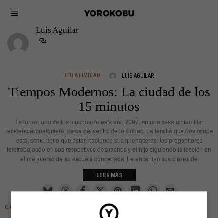
Luis Aguilar
CREATIVIDAD
LUIS AGUILAR
Tiempos Modernos: La ciudad de los
15 minutos
Es lunes, uno de los muchos de este año 2097, en una casa unifamiliar
residencial cualquiera, cerca del centro de la ciudad. La familia que nos ocupa
está, como tiene que estar, haciendo sus quehaceres: los progenitores
teletrabajando en sus respectivos despachos y el hijo siguiendo la lección en
el metaverso de su escuela concertada. Le encantan sus clases de
LEER MÁS
CREATIVIDAD