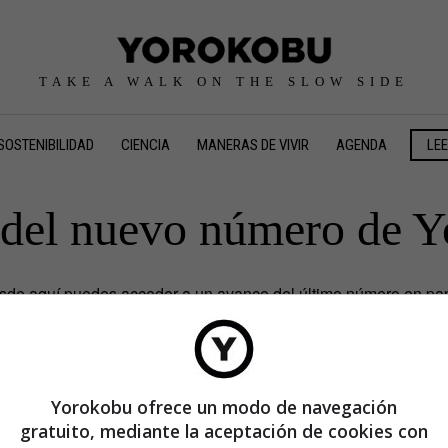
TAKE A WALK ON THE SLOW SIDE
SOSTENIBILIDAD
CIENCIA
MANERAS DE VIVIR
AGENDA
LE
del nuevo número de 
sde aquí puedes acceder a un avance del último número en pap
leer la versión completa,
lógate
o consulta nuestros
Planes de s
Yorokobu ofrece un modo de navegación
gratuito, mediante la aceptación de cookies con