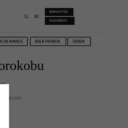
NEWSLETTER
SUSCRÍBETE
ER UN AVANCE
ÁREA PRIVADA
TIENDA
Yorokobu
el.
uscripción.