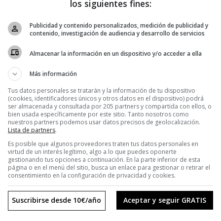
los siguientes fines:
Publicidad y contenido personalizados, medición de publicidad y
contenido, investigación de audiencia y desarrollo de servicios
Avance #147
Almacenar la información en un dispositivo y/o acceder a ella
Más información
Tus datos personales se tratarán y la información de tu dispositivo
(cookies, identificadores únicos y otros datos en el dispositivo) podrá
ser almacenada y consultada por 205 partners y compartida con ellos, o
bien usada específicamente por este sitio. Tanto nosotros como
laborado esta playlist para que te acompañe en tu lectura. ¡Dis
nuestros partners podemos usar datos precisos de geolocalización.
Lista de partners
.
Es posible que algunos proveedores traten tus datos personales en
virtud de un interés legítimo, algo a lo que puedes oponerte
gestionando tus opciones a continuación. En la parte inferior de esta
página o en el menú del sitio, busca un enlace para gestionar o retirar el
consentimiento en la configuración de privacidad y cookies.
Suscribirse desde 10€/año
Aceptar y seguir GRATIS