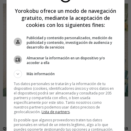
Yorokobu ofrece un modo de navegación
gratuito, mediante la aceptación de
cookies con los siguientes fines:
Publicidad y contenido personalizados, medición de
publicidad y contenido, investigación de audiencia y
desarrollo de servicios
Almacenar la información en un dispositivo y/o
acceder a ella
Más información
Tus datos personales se tratarán y la información de tu
dispositivo (cookies, identificadores únicos y otros datos en
el dispositivo) podrá ser almacenada y consultada por 205
partners y compartida con ellos, o bien usada
específicamente por este sitio. Tanto nosotros como
En todo caso, una cosa es reaccionar y asombrarse ante
nuestros partners podemos usar datos precisos de
geolocalización.
Lista de partners
.
esas propuestas inusuales y otra, aceptar participar de lo
que en ellas se propone. En otras palabras, ¿hay alguien
Es posible que algunos proveedores traten tus datos
personales en virtud de un interés legítimo, algo a lo que
que solicitaría recibir lecciones de cómo subir y bajar de una
puedes oponerte gestionando tus opciones a continuación.