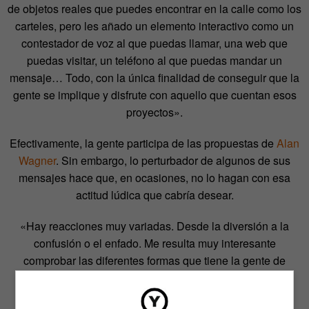
de objetos reales que puedes encontrar en la calle como los
carteles, pero les añado un elemento interactivo como un
contestador de voz al que puedas llamar, una web que
puedas visitar, un teléfono al que puedas mandar un
mensaje… Todo, con la única finalidad de conseguir que la
gente se implique y disfrute con aquello que cuentan esos
proyectos».
Efectivamente, la gente participa de las propuestas de
Alan
Wagner
. Sin embargo, lo perturbador de algunos de sus
mensajes hace que, en ocasiones, no lo hagan con esa
actitud lúdica que cabría desear.
«Hay reacciones muy variadas. Desde la diversión a la
confusión o el enfado. Me resulta muy interesante
comprobar las diferentes formas que tiene la gente de
interpretar un giro inesperado como estos dentro de sus
rutinas diarias».