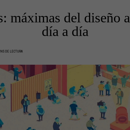
: máximas del diseño a
día a día
INS DE LECTURA