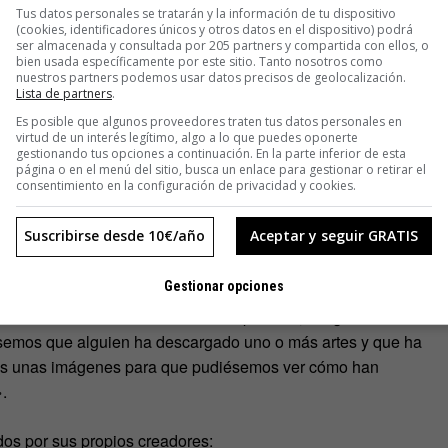
Tus datos personales se tratarán y la información de tu dispositivo
(cookies, identificadores únicos y otros datos en el dispositivo) podrá
ser almacenada y consultada por 205 partners y compartida con ellos, o
bien usada específicamente por este sitio. Tanto nosotros como
nuestros partners podemos usar datos precisos de geolocalización.
Lista de partners
.
Es posible que algunos proveedores traten tus datos personales en
virtud de un interés legítimo, algo a lo que puedes oponerte
sas no son el punto de partida sino el cierre del proceso
gestionando tus opciones a continuación. En la parte inferior de esta
cess»
como con «
The intricacies of procrastination».
En ellos,
página o en el menú del sitio, busca un enlace para gestionar o retirar el
consentimiento en la configuración de privacidad y cookies.
s encontramos después de haber desarrollado el resto de la
Suscribirse desde 10€/año
Aceptar y seguir GRATIS
ningún momento nos planteamos que fuese de otra manera.
Gestionar opciones
son la exploración, experimentación y comunicación por medio
enemos es la creación misma de las piezas», asegura el
iésemos que alguien ha descargado uno o más artes y que ha
rnos unas imágenes para que pudiésemos ver cómo han
.
dos por sus propios creadores: