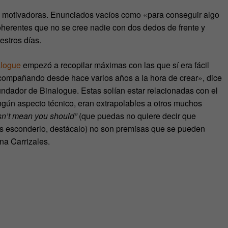
es motivadoras. Enunciados vacíos como «para conseguir algo
oherentes que no se cree nadie con dos dedos de frente y
estros días.
alogue
empezó a recopilar máximas con las que sí era fácil
 acompañando desde hace varios años a la hora de crear», dice
fundador de Binalogue. Estas solían estar relacionadas con el
ngún aspecto técnico, eran extrapolables a otros muchos
sn’t mean you should”
(que puedas no quiere decir que
s esconderlo, destácalo) no son premisas que se pueden
ona Carrizales.