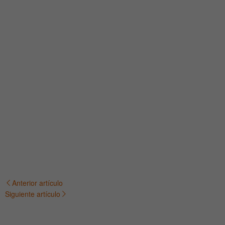
Anterior artículo
Navegación
Siguiente artículo
de