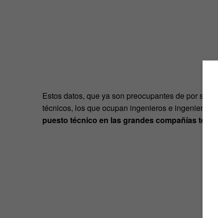
Estos datos, que ya son preocupantes de por sí, to
técnicos, los que ocupan ingenieros e ingenieras.
puesto técnico en las grandes compañías tecn