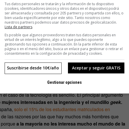
Tus datos personales se tratarán y la información de tu dispositivo
(cookies, identificadores únicos y otros datos en el dispositivo) podrá
ser almacenada y consultada por 205 partners y compartida con ellos, o
bien usada específicamente por este sitio. Tanto nosotros como
nuestros partners podemos usar datos precisos de geolocalización.
Lista de partners
.
Es posible que algunos proveedores traten tus datos personales en
virtud de un interés legítimo, algo a lo que puedes oponerte
gestionando tus opciones a continuación. En la parte inferior de esta
página o en el menú del sitio, busca un enlace para gestionar o retirar el
consentimiento en la configuración de privacidad y cookies.
Suscribirse desde 10€/año
Aceptar y seguir GRATIS
Gestionar opciones
el caso de la tecnología es sencillo. El principal argumento
de mujeres interesadas en la ingeniería y el mundillo
geek
.
 España,
solo el 15% de los estudiantes matriculados en
una de las razones por las que hay muchos más hombres que
s porque
a la mayoría no les interesa mucho el mundo de la