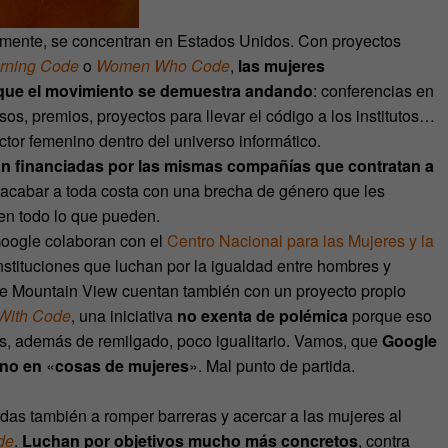
iamente, se concentran en Estados Unidos. Con proyectos
rning Code
o
Women Who Code
,
las mujeres
 que el movimiento se demuestra andando
: conferencias en
os, premios, proyectos para llevar el código a los institutos…
ctor femenino dentro del universo informático.
án financiadas por las mismas compañías que contratan a
acabar a toda costa con una brecha de género que les
en todo lo que pueden.
 Google colaboran con el
Centro Nacional para las Mujeres y la
nstituciones que luchan por la igualdad entre hombres y
 de Mountain View cuentan también con un proyecto propio
With Code
, una iniciativa
no exenta de polémica
porque eso
es, además de remilgado, poco igualitario. Vamos, que
Google
ino en
«
cosas de mujeres
». Mal punto de partida.
das también a romper barreras y acercar a las mujeres al
de
.
Luchan por objetivos mucho más concretos
, contra