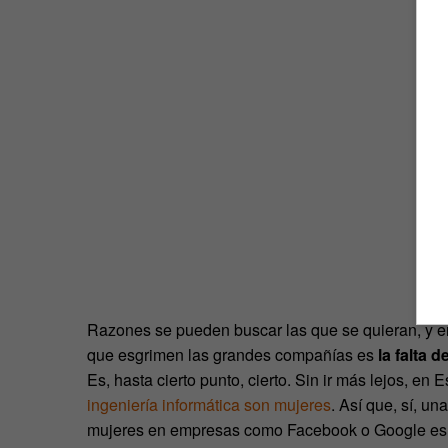
Razones se pueden buscar las que se quieran, y en 
que esgrimen las grandes compañías es
la falta 
Es, hasta cierto punto, cierto. Sin ir más lejos, en
ingeniería informática son mujeres
. Así que, sí, 
mujeres en empresas como Facebook o Google e