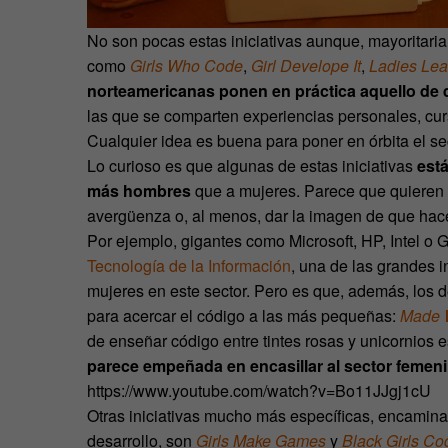
No son pocas estas iniciativas aunque, mayoritar
como
Girls Who Code
,
Girl Develope It
,
Ladies Lea
norteamericanas ponen en práctica aquello de
las que se comparten experiencias personales, curs
Cualquier idea es buena para poner en órbita el se
Lo curioso es que algunas de estas iniciativas
est
más hombres
que a mujeres. Parece que quieren 
avergüenza o, al menos, dar la imagen de que hac
Por ejemplo, gigantes como Microsoft, HP, Intel o
Tecnología de la Información
, una de las grandes i
mujeres en este sector. Pero es que, además, los
para acercar el código a las más pequeñas:
Made 
de enseñar código entre tintes rosas y unicornios 
parece empeñada en encasillar al sector femen
https://www.youtube.com/watch?v=Bo11JJgj1cU
Otras iniciativas mucho más específicas, encamina
desarrollo, son
Girls Make Games
y
Black Girls Co