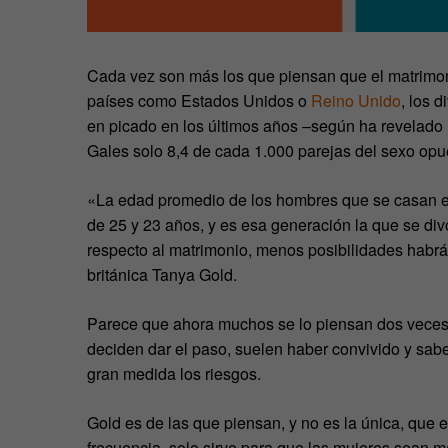
Cada vez son más los que piensan que el matrimoni
países como Estados Unidos o
Reino Unido
, los 
en picado en los últimos años –según ha revelado l
Gales solo 8,4 de cada 1.000 parejas del sexo opu
«La edad promedio de los hombres que se casan es
de 25 y 23 años, y es esa generación la que se d
respecto al matrimonio, menos posibilidades habrá
británica Tanya Gold.
Parece que ahora muchos se lo piensan dos veces 
deciden dar el paso, suelen haber convivido y sab
gran medida los riesgos.
Gold es de las que piensan, y no es la única, que
frecuencia, solo sirve para que las mujeres sean 