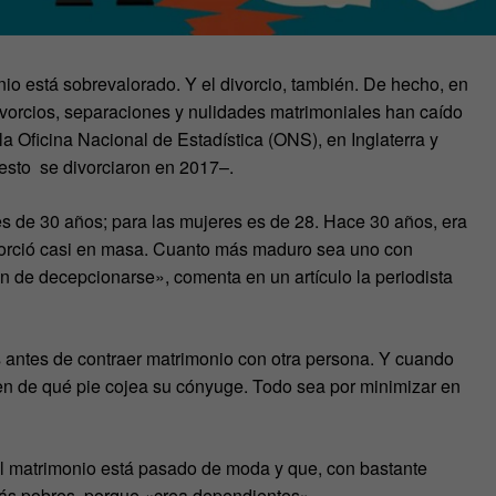
o está sobrevalorado. Y el divorcio, también. De hecho, en
divorcios, separaciones y nulidades matrimoniales han caído
a Oficina Nacional de Estadística (ONS), en Inglaterra y
esto se divorciaron en 2017–.
 de 30 años; para las mujeres es de 28. Hace 30 años, era
ivorció casi en masa. Cuanto más maduro sea uno con
n de decepcionarse», comenta en un artículo la periodista
antes de contraer matrimonio con otra persona. Y cuando
en de qué pie cojea su cónyuge. Todo sea por minimizar en
 el matrimonio está pasado de moda y que, con bastante
más pobres, porque «crea dependientes».