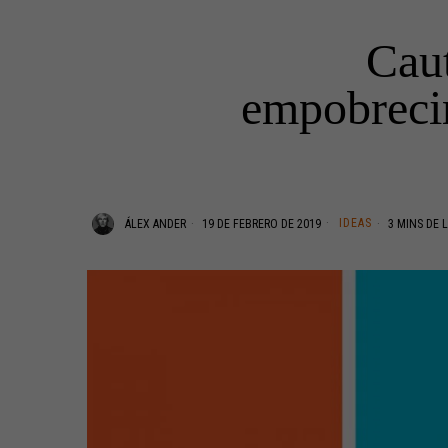
Caut
empobrecim
IDEAS
ÁLEX ANDER
19 DE FEBRERO DE 2019
3 MINS DE 