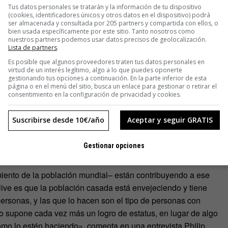
Tus datos personales se tratarán y la información de tu dispositivo
 evidencia».
(cookies, identificadores únicos y otros datos en el dispositivo) podrá
ser almacenada y consultada por 205 partners y compartida con ellos, o
bien usada específicamente por este sitio. Tanto nosotros como
úmero de divorcios está descendiendo rápidamente en muchos
nuestros partners podemos usar datos precisos de geolocalización.
Lista de partners
.
Es posible que algunos proveedores traten tus datos personales en
virtud de un interés legítimo, algo a lo que puedes oponerte
tes. En España, por ejemplo –uno de los países europeos con
gestionando tus opciones a continuación. En la parte inferior de esta
 enlaces disminuyó un 19% entre 2006 y 2015, según datos del
página o en el menú del sitio, busca un enlace para gestionar o retirar el
consentimiento en la configuración de privacidad y cookies.
Suscribirse desde 10€/año
Aceptar y seguir GRATIS
o ni tan siquiera eso) sin papeles de por medio. Y otras
 de hecho. No quieren ver ni en pintura eso que llaman
Gestionar opciones
miento de la población mundial– están contribuyendo a ese
ive es que la población casada está envejeciendo y tiene
sonas, y las que lo hacen son el tipo de personas con
o supone cada vez más un logro de estatus, en lugar de algo
o lo estén haciendo», comenta en una entrevista Philip