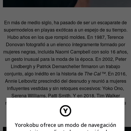
En más de medio siglo, ha pasado de ser un escaparate de
supermodelos en playas exóticas a un espejo de su tiempo.
Hubo años en los que rompió moldes. En 1987, Terence
Donovan fotografió a un elenco íntegramente formado por
mujeres negras, incluida Naomi Campbell con solo 16 años,
un gesto inusual para la moda de la época. En 2002, Peter
Lindbergh y Patrick Demarchelier firmaron un trabajo
conjunto, algo inédito en la historia de
The Cal™
. En 2016,
Annie Leibovitz prescindió del desnudo y reunió a mujeres
influyentes vestidas y sin retoques excesivos: Yoko Ono,
Serena Williams, Patti Smith. Y en 2018, Tim Walker
reinterpretó el cuento de
Alicia en el país de las maravillas
con un elenco completamente negro, desafiando
estereotipos visuales.
Yorokobu ofrece un modo de navegación