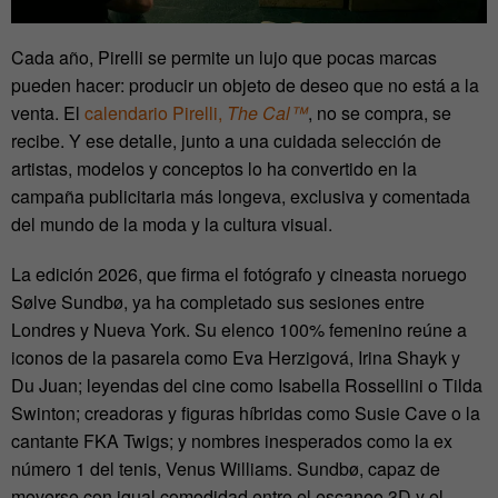
Cada año, Pirelli se permite un lujo que pocas marcas
pueden hacer: producir un objeto de deseo que no está a la
venta. El
calendario Pirelli,
The Cal™
, no se compra, se
recibe. Y ese detalle, junto a una cuidada selección de
artistas, modelos y conceptos lo ha convertido en la
campaña publicitaria más longeva, exclusiva y comentada
del mundo de la moda y la cultura visual.
La edición 2026, que firma el fotógrafo y cineasta noruego
Sølve Sundbø, ya ha completado sus sesiones entre
Londres y Nueva York. Su elenco 100% femenino reúne a
iconos de la pasarela como Eva Herzigová, Irina Shayk y
Du Juan; leyendas del cine como Isabella Rossellini o Tilda
Swinton; creadoras y figuras híbridas como Susie Cave o la
cantante FKA Twigs; y nombres inesperados como la ex
número 1 del tenis, Venus Williams. Sundbø, capaz de
moverse con igual comodidad entre el escaneo 3D y el