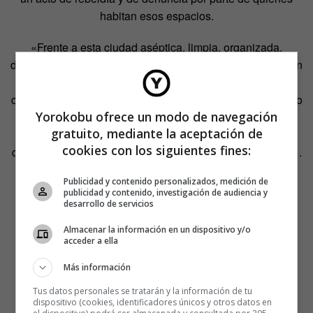
habitan esos espacios.
«Frente a esta ciudad aséptica, limpia, organizada,
desconflictivizada, las pintadas te recuerdan que la vida en
comunidad es conflicto —afirma—. Siempre. Aquí, en la
comunidad grande, en la pequeña y en el pueblo de cuatro
Yorokobu ofrece un modo de navegación
habitantes que van al bar. Y que cada uno busca unas
gratuito, mediante la aceptación de
formas de expresión diferentes. Buena parte de los
cookies con los siguientes fines:
conflictos de la sociedad urbanita salen en esas paredes».
Publicidad y contenido personalizados, medición de
publicidad y contenido, investigación de audiencia y
desarrollo de servicios
Almacenar la información en un dispositivo y/o
acceder a ella
Más información
Tus datos personales se tratarán y la información de tu
dispositivo (cookies, identificadores únicos y otros datos en