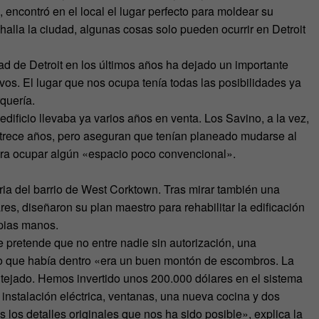
 encontró en el local el lugar perfecto para moldear su
 halla la ciudad, algunas cosas solo pueden ocurrir en Detroit
d de Detroit en los últimos años ha dejado un importante
vos. El lugar que nos ocupa tenía todas las posibilidades ya
quería.
edificio llevaba ya varios años en venta. Los Savino, a la vez,
 trece años, pero aseguran que tenían planeado mudarse al
ara ocupar algún «espacio poco convencional».
ia del barrio de West Corktown. Tras mirar también una
res, diseñaron su plan maestro para rehabilitar la edificación
opias manos.
e pretende que no entre nadie sin autorización, una
 lo que había dentro «era un buen montón de escombros. La
vo tejado. Hemos invertido unos 200.000 dólares en el sistema
 instalación eléctrica, ventanas, una nueva cocina y dos
os detalles originales que nos ha sido posible», explica la