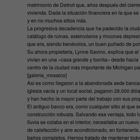
matrimonio de Detroit que, años después del cierre,
vivienda. Dada la situación financiera en la que se
y en no muchos sitios más.
La progresiva decadencia que ha padecido la ciuda
catálogo de ruinas, estercoleros y rincones depresi
que era, siendo benévolos, un buen puñado de por
Su ahora propietaria, Lynne Savino, explica que el 
vivían en una «casa grande y bonita» desde hacía
centro de la ciudad más importante de Michigan p
[galeria_mosaico]
Así es como llegaron a la abandonada sede bancar
iglesia vacía y un local social, pagaron 28.000 dóla
y han hecho la mayor parte del trabajo con sus pr
El antiguo banco era, como cualquier sitio al que s
construcción robusta. Salvando esa ventaja, todo
lluvia se colaba en el interior, necesitaba un nue
de calefacción y aire acondicionado, en fontanería,
baños completos. Hemos tratado de mantener todos l