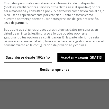
Tus datos personales se tratarán y la información de tu dispositivo
 Mike Duggan, está haciendo un buen trabajo. Sin embargo,
(cookies, identificadores únicos y otros datos en el dispositivo) podrá
ser almacenada y consultada por 205 partners y compartida con ellos, o
 que era una escombrera. Así es como está reviviendo Detroit.
bien usada específicamente por este sitio. Tanto nosotros como
nuestros partners podemos usar datos precisos de geolocalización.
Lista de partners
.
Es posible que algunos proveedores traten tus datos personales en
virtud de un interés legítimo, algo a lo que puedes oponerte
gestionando tus opciones a continuación. En la parte inferior de esta
página o en el menú del sitio, busca un enlace para gestionar o retirar el
consentimiento en la configuración de privacidad y cookies.
Suscribirse desde 10€/año
Aceptar y seguir GRATIS
Gestionar opciones