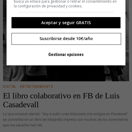
busca un enlace para gestionar o retirar el consentimiento en
la configuración de privacidad y cookies.
Aceptar y seguir GRATIS
Suscribirse desde 10€/año
Gestionar opciones
DIGITAL
·
ENTRETENIMIENTO
El libro colaborativo en FB de Luis
Casadevall
Lo que empezó siendo: “Voy a subir unas fotos para mis amigos en Facebook”
se convertirá en un libro de fotografía impreso con muchos de los comentarios
que los usuarios han ido