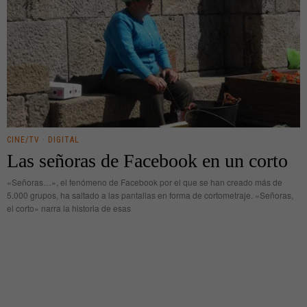
CINE/TV
·
DIGITAL
Las señoras de Facebook en un corto
«Señoras…», el fenómeno de Facebook por el que se han creado más de
5.000 grupos, ha saltado a las pantallas en forma de cortometraje. «Señoras,
el corto» narra la historia de esas