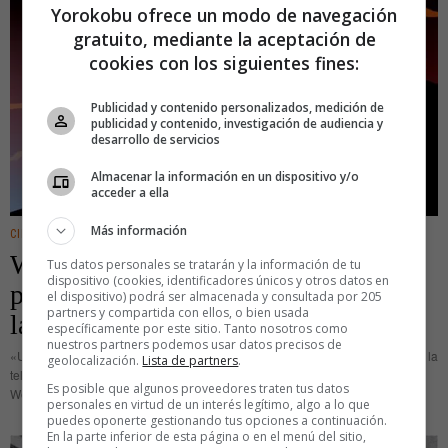
Yorokobu ofrece un modo de navegación
gratuito, mediante la aceptación de
cookies con los siguientes fines:
Publicidad y contenido personalizados, medición de
publicidad y contenido, investigación de audiencia y
desarrollo de servicios
Almacenar la información en un dispositivo y/o
acceder a ella
Más información
CINE/TV
·
DIGITAL
Web Series Festival: Un concurso
Tus datos personales se tratarán y la información de tu
dispositivo (cookies, identificadores únicos y otros datos en
para encontrar talento audiovisual en
el dispositivo) podrá ser almacenada y consultada por 205
partners y compartida con ellos, o bien usada
la red
específicamente por este sitio. Tanto nosotros como
nuestros partners podemos usar datos precisos de
«Un festival sin alfombra roja» para gente con «dos cojones». Nikodemo TV, la
geolocalización.
Lista de partners
.
televisión por Internet irreverente por excelencia, acaba de poner en marcha
Es posible que algunos proveedores traten tus datos
Web Series Festival, un concurso de pilotos para
personales en virtud de un interés legítimo, algo a lo que
puedes oponerte gestionando tus opciones a continuación.
En la parte inferior de esta página o en el menú del sitio,