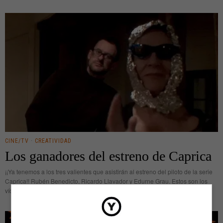
CINE/TV
·
CREATIVIDAD
Los ganadores del estreno de Caprica
¡¡Ya tenemos a los tres valientes que asistirán al estreno del piloto de la serie
Caprica!! Rubén Benedicto, Ricardo Llavador y Edurne Grau. Estos son los
vídeos que han presentado para conseguir