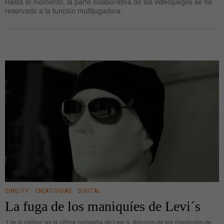
Hasta el momento, la parte colaborativa de los videojuegos se ha
reservado a la función multijugadora.
CINE/TV
·
CREATIVIDAD
·
DIGITAL
La fuga de los maniquíes de Levi´s
‘Life is calling’ es la última campaña de Levi´s. Algunos de los maniquíes de