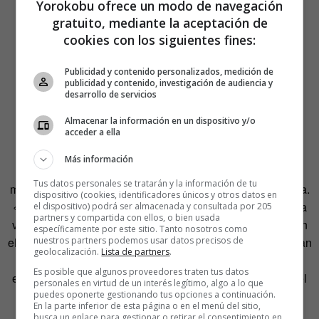
Yorokobu ofrece un modo de navegación
gratuito, mediante la aceptación de
cookies con los siguientes fines:
Publicidad y contenido personalizados, medición de
publicidad y contenido, investigación de audiencia y
desarrollo de servicios
Almacenar la información en un dispositivo y/o
acceder a ella
Más información
En él investiga el espacio doméstico de esta base naval
Tus datos personales se tratarán y la información de tu
mantenida por los Estados Unidos en esta ciudad de Cuba.
dispositivo (cookies, identificadores únicos y otros datos en
«Intenté trazar un paralelo entre las casas donde volvían a
el dispositivo) podrá ser almacenada y consultada por 205
partners y compartida con ellos, o bien usada
vivir los expresos una vez que eran puestos en libertad, en
específicamente por este sitio. Tanto nosotros como
nuestros partners podemos usar datos precisos de
el Reino Unido o en Oriente Medio; los lugares donde vivían
geolocalización.
Lista de partners
.
los empleados de la base naval de Guantánamo y los
Es posible que algunos proveedores traten tus datos
espacios donde viven los presos en este centro», aclara el
personales en virtud de un interés legítimo, algo a lo que
fotógrafo.
puedes oponerte gestionando tus opciones a continuación.
En la parte inferior de esta página o en el menú del sitio,
busca un enlace para gestionar o retirar el consentimiento en