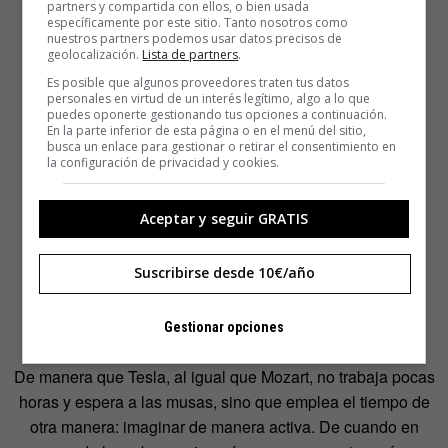
partners y compartida con ellos, o bien usada
específicamente por este sitio. Tanto nosotros como
nuestros partners podemos usar datos precisos de
geolocalización.
Lista de partners
.
Es posible que algunos proveedores traten tus datos
personales en virtud de un interés legítimo, algo a lo que
puedes oponerte gestionando tus opciones a continuación.
En la parte inferior de esta página o en el menú del sitio,
busca un enlace para gestionar o retirar el consentimiento en
la configuración de privacidad y cookies.
Aceptar y seguir GRATIS
Suscribirse desde 10€/año
Gestionar opciones
De manera que Tesla, al igual que Mozart, no trabaja pocas
horas y espera a las musas, sino que emplea el tiempo de
otra manera: imaginar de manera activa. De cuando en