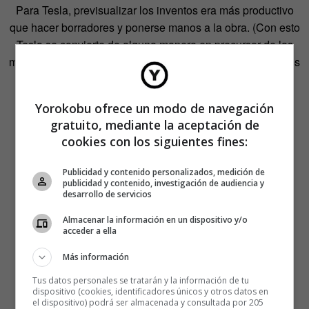
Para Tesla, previsualizar los inventos era más productivo
que hacer borradores y ponerse manos a la obra. (Con esto
Tesla se convierte de alguna manera en precursor de las
más modernas teorías de productividad, que indican que es
posible trabajar menos y rendir más, aunque parezca
paradójico).
Yorokobu ofrece un modo de navegación
gratuito, mediante la aceptación de
cookies con los siguientes fines:
Publicidad y contenido personalizados, medición de
publicidad y contenido, investigación de audiencia y
desarrollo de servicios
Almacenar la información en un dispositivo y/o
acceder a ella
Más información
Tus datos personales se tratarán y la información de tu
dispositivo (cookies, identificadores únicos y otros datos en
el dispositivo) podrá ser almacenada y consultada por 205