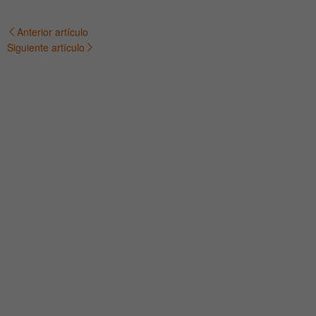
Anterior artículo
Navegación
Siguiente artículo
de
entradas