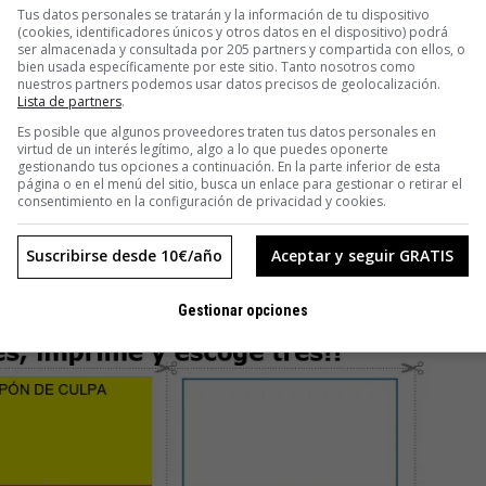
Tus datos personales se tratarán y la información de tu dispositivo
(cookies, identificadores únicos y otros datos en el dispositivo) podrá
ser almacenada y consultada por 205 partners y compartida con ellos, o
bien usada específicamente por este sitio. Tanto nosotros como
nuestros partners podemos usar datos precisos de geolocalización.
o a la actividad del momento. Por ejemplo, si es un ratito de
Lista de partners
.
 vez es
un ratito
).
Es posible que algunos proveedores traten tus datos personales en
BUENOS y en otro, los MALOS (los que hacen sentir mal). Al
virtud de un interés legítimo, algo a lo que puedes oponerte
gestionando tus opciones a continuación. En la parte inferior de esta
 es recortar tres, nada más. Uno puede escoger dos malos y
página o en el menú del sitio, busca un enlace para gestionar o retirar el
al día que merezca la pena hacer.
consentimiento en la configuración de privacidad y cookies.
r porquería se vaya perdiendo. Lo cierto es que en una tarde
, lo hice), en vez de acumular cinco trozos de papel
Suscribirse desde 10€/año
Aceptar y seguir GRATIS
a que uno escoja sus satisfacciones, sus deberes y sus
Gestionar opciones