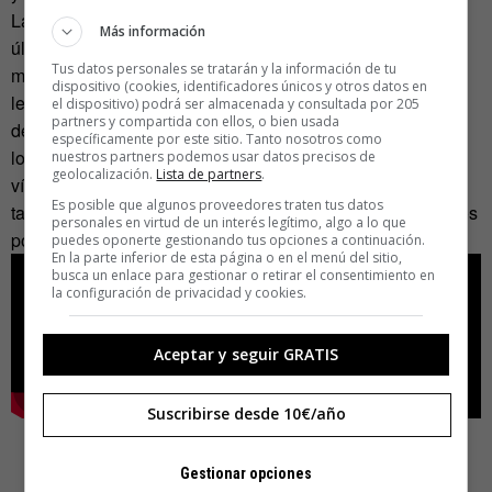
La cosa fue a más cuando
Anita Sarkeesian
publicó su
Más información
último (y estupendo) vídeo sobre la representación de las
Tus datos personales se tratarán y la información de tu
mujeres en los videojuegos. Sarkeesian lleva un año
dispositivo (cookies, identificadores únicos y otros datos en
levantando ampollas en ciertos sectores de la comunidad
el dispositivo) podrá ser almacenada y consultada por 205
partners y compartida con ellos, o bien usada
de aficionados a los videojuegos con su crítica feminista a
específicamente por este sitio. Tanto nosotros como
los grandes éxitos del medio y cuando publicó su último
nuestros partners podemos usar datos precisos de
geolocalización.
Lista de partners
.
vídeo la cosa estaba ya bastante revuelta. La ira se volvió
Es posible que algunos proveedores traten tus datos
también contra ella y llegó a dormir en casa de unos amigos
personales en virtud de un interés legítimo, algo a lo que
por las amenazas recibidas.
puedes oponerte gestionando tus opciones a continuación.
En la parte inferior de esta página o en el menú del sitio,
busca un enlace para gestionar o retirar el consentimiento en
la configuración de privacidad y cookies.
Aceptar y seguir GRATIS
Suscribirse desde 10€/año
Gestionar opciones