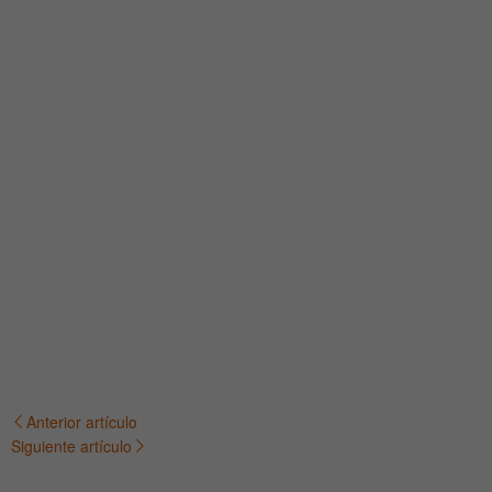
Anterior artículo
Navegación
Siguiente artículo
de