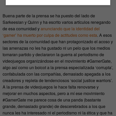
Buena parte de la prensa se ha puesto del lado de
Sarkeesian y Quinn y ha escrito varios artículos renegando
de esa comunidad y
anunciando que la identidad del
‘gamer’ ha muerto por culpa de actitudes como esta
. A esos
sectores de la comunidad que han protagonizado el acoso y
las amenazas no les ha gustado ni un pelo que los medios
tomaran partido y declararon la guerra al periodismo de
videojuegos organizándose en el movimiento #GamerGate,
algo así como un boicot a la prensa especializada ‘corrupta’,
confabulada con las compañías, demasiado apegada a los
creadores y repleta de tendenciosos ‘social justice warriors’.
A la prensa de videojuegos le hace falta renovarse y
mejorar en muchos aspectos, pero a mí ese movimiento
#GamerGate me parece cosa de una panda (bastante
grande, demasiado grande) de descerebrados a los que
nunca les ha interesado ni el periodismo ni la ética y que ha