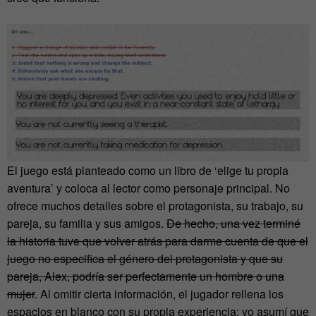
El juego está planteado como un libro de ‘elige tu propia
aventura’ y coloca al lector como personaje principal. No
ofrece muchos detalles sobre el protagonista, su trabajo, su
pareja, su familia y sus amigos.
De hecho, una vez terminé
la historia tuve que volver atrás para darme cuenta de que el
juego no especifica el género del protagonista y que su
pareja, Alex, podría ser perfectamente un hombre o una
mujer
. Al omitir cierta información, el jugador rellena los
espacios en blanco con su propia experiencia: yo asumí que