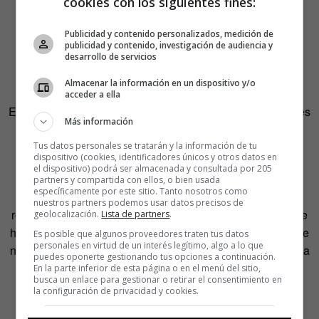
cookies con los siguientes fines:
Publicidad y contenido personalizados, medición de
publicidad y contenido, investigación de audiencia y
desarrollo de servicios
Almacenar la información en un dispositivo y/o
acceder a ella
Es cierto que tal comportamiento cuestiona las famosas tres
Más información
leyes de la robótica de Asimov, pero, por otro lado,
establece una relación hombre máquina mucho más
Tus datos personales se tratarán y la información de tu
dispositivo (cookies, identificadores únicos y otros datos en
equitativa.
el dispositivo) podrá ser almacenada y consultada por 205
partners y compartida con ellos, o bien usada
específicamente por este sitio. Tanto nosotros como
En el experimento de HRI, el hombre le dice al pequeño
nuestros partners podemos usar datos precisos de
robot, que se encuentra al borde de una mesa, que camine
geolocalización.
Lista de partners
.
hacia delante. La máquina se niega aduciendo que delante
Es posible que algunos proveedores traten tus datos
personales en virtud de un interés legítimo, algo a lo que
no hay superficie. Pero cuando el hombre se compromete a
puedes oponerte gestionando tus opciones a continuación.
sujetarle para que no caiga al suelo, el robot comienza a
En la parte inferior de esta página o en el menú del sitio,
busca un enlace para gestionar o retirar el consentimiento en
caminar confiando en su palabra.
la configuración de privacidad y cookies.
Muchas de las especies que poblamos este planeta