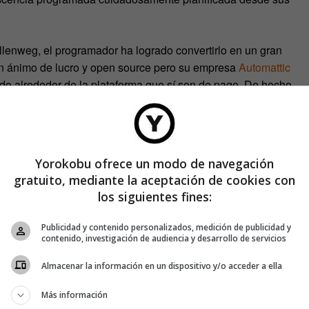
lenweg, el programador ha logrado convertirlo en un gran
in ánimo de lucro y open source pero su empresa
Automattic
ido alrededor de la plataforma que sí son de pago. De hecho,
 prevé generar más de 45 millones de dólares en ingresos
ocería Automattic. Sin Automattic Wordpress, no sería
Yorokobu ofrece un modo de navegación
gratuito, mediante la aceptación de cookies con
los siguientes fines:
Publicidad y contenido personalizados, medición de publicidad y
icios de alojamiento premium a compañías como Techcrunch,
contenido, investigación de audiencia y desarrollo de servicios
Almacenar la información en un dispositivo y/o acceder a ella
.com llevan anuncios de AdSense.
Más información