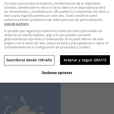
Tus datos personales se tratarán y la información de tu dispositivo
 el servicio Akismet, que filtra el spam que entra a la página.
(cookies, identificadores únicos y otros datos en el dispositivo) podrá
ser almacenada y consultada por 205 partners y compartida con ellos, o
bien usada específicamente por este sitio. Tanto nosotros como
rceros y recibe una comisión por hacerlo.
nuestros partners podemos usar datos precisos de geolocalización.
Lista de partners
.
co de pago a las compañías que no han podido solucionar
Es posible que algunos proveedores traten tus datos personales en
virtud de un interés legítimo, algo a lo que puedes oponerte
taforma.
gestionando tus opciones a continuación. En la parte inferior de esta
página o en el menú del sitio, busca un enlace para gestionar o retirar el
consentimiento en la configuración de privacidad y cookies.
 encuestas Polldaddy, VaultPress, Jetpack, Plinky o
Suscribirse desde 10€/año
Aceptar y seguir GRATIS
s tradicionales. Sus más de 100 empleados no trabajan en
Gestionar opciones
an en red: