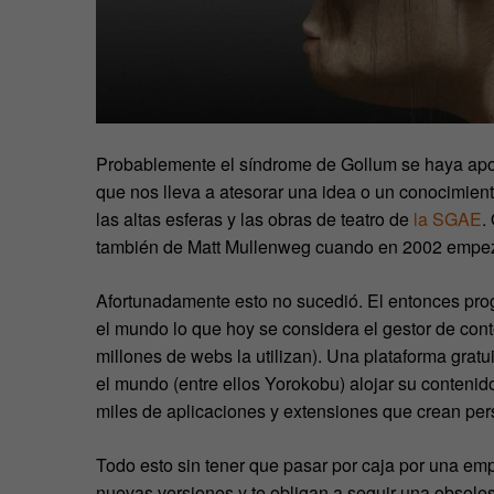
Probablemente el síndrome de Gollum se haya apo
que nos lleva a atesorar una idea o un conocimien
las altas esferas y las obras de teatro de
la SGAE
.
también de Matt Mullenweg cuando en 2002 empezó
Afortunadamente esto no sucedió. El entonces pro
el mundo lo que hoy se considera el gestor de con
millones de webs la utilizan). Una plataforma gratu
el mundo (entre ellos Yorokobu) alojar su contenido
miles de aplicaciones y extensiones que crean per
Todo esto sin tener que pasar por caja por una emp
nuevas versiones y te obligan a seguir una obsol