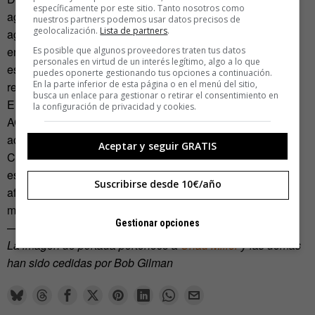
específicamente por este sitio. Tanto nosotros como
agosto, Gilman recibió una carta de Torres Miranda, que le
nuestros partners podemos usar datos precisos de
geolocalización.
Lista de partners
.
agradecía haber invitado a los jugadores cubanos al
encuentro. A los isleños les sorprendió el nivel de los
Es posible que algunos proveedores traten tus datos
personales en virtud de un interés legítimo, algo a lo que
estadounidenses y quedaron encantados por el interés del
puedes oponerte gestionando tus opciones a continuación.
En la parte inferior de esta página o en el menú del sitio,
resto de los amantes del Go.
busca un enlace para gestionar o retirar el consentimiento en
En octubre, Gilman viajará junto con otros jugadores de
la configuración de privacidad y cookies.
AGA al
XVII Campeonato Iberoaméricano de Go
que
acogerá La Habana. Según Torres Miranda, hoy en día
Aceptar y seguir GRATIS
Cuba cuenta con unos 2.000 aficionados. Un grupo de
estrategas que acaba de cumplir un sueño: compartir su
Suscribirse desde 10€/año
afición con otros amantes del mundo, sin bloqueos de por
medio.
Gestionar opciones
———————-
La imágen de portada pertenece a
Chad Miller
y las demás
han sido cedidas por Bob Gilman