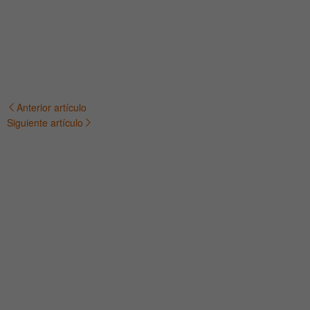
Anterior artículo
Navegación
Siguiente artículo
de
entradas