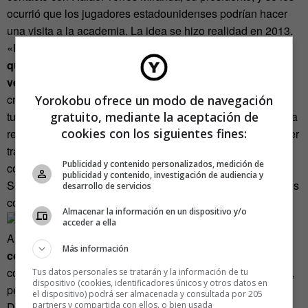
ocurrió que los jugadores estadounidenses podrían hacer
una visita a la academia. La idea se hizo realidad en 2013.
«El presidente de AGA estuvo entre los viajeros y
pensó
que sería bonito que los jugadores cubanos pudieran
venir aquí
», explica el estadounidense. En el camino, se
cruzaron con dos retos. «Una de las cosas a las que
Yorokobu ofrece un modo de navegación
tuvimos que hacer frente fue el dinero, así que organicé una
gratuito, mediante la aceptación de
cookies con los siguientes fines:
recaudación de fondos aquí, en Estados Unidos, para poder
traer a los jugadores cubanos». El segundo obstáculo:
Publicidad y contenido personalizados, medición de
conseguir las autorizaciones para viajar.
publicidad y contenido, investigación de audiencia y
Sorprendentemente, según Gilman, esto resultó algo menos
desarrollo de servicios
complicado.
Almacenar la información en un dispositivo y/o
acceder a ella
A la hora de jugar al Go, Gilman se percató de
lo
Más información
competitivos que resultan los cubanos
. Durante el
congreso, «los jugadores estadounidenses fueron mejores,
Tus datos personales se tratarán y la información de tu
dispositivo (cookies, identificadores únicos y otros datos en
pero los cubanos se tomaban muy en serio las partidas».
el dispositivo) podrá ser almacenada y consultada por 205
partners y compartida con ellos, o bien usada
Después del evento, que se celebró entre el 1 y el 9 de