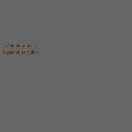
Anterior artículo
Navegación
Siguiente artículo
de
entradas