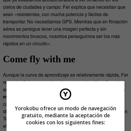
cielos de ciudades y campo. Fer explica que necesitan que
sean «resistentes, con mucha potencia y fáciles de
transportar. No necesitamos GPS. Mientras que en filmación
aérea se persigue tener una imagen perfecta y sin
movimientos bruscos, nosotros perseguimos ser los más
rápidos en un circuito».
Come fly with me
Aunque la curva de aprendizaje es relativamente rápida, Fer
recomienda tener experiencia con aparatos de radiocontrol
antes de lanzarse a competir. «
Se puede empezar con un
multicóptero de juguete para ir cogiendo destreza
. En
caso de querer pasar a un multirrotor de competición
Yorokobu ofrece un modo de navegación
directamente, necesitas tener sobre todo ganas de aprender.
gratuito, mediante la aceptación de
Tendrás que soldar y tener claros algunos conceptos de
cookies con los siguientes fines:
electrónica, aunque no es nada difícil».