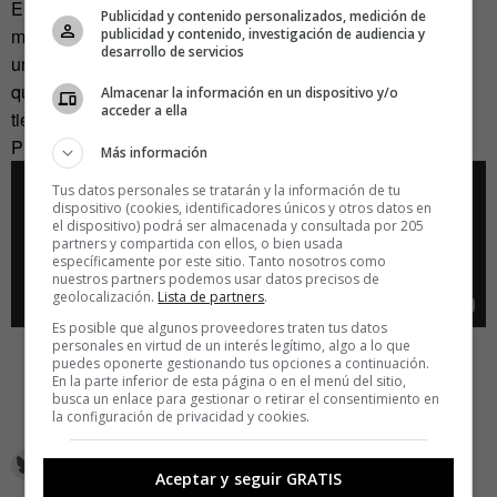
El precio de estos «juguetes» oscila entre los 40€ de los
Publicidad y contenido personalizados, medición de
multicópteros de juguete más económicos, «pasando por
publicidad y contenido, investigación de audiencia y
desarrollo de servicios
unos 400 o 500€ de uno para poder competir o lo que
quieras gastar en componentes para mejorar el que ya
Almacenar la información en un dispositivo y/o
acceder a ella
tienes. 1.000, 2.000€… El cielo es el límite :-)».
Pilotad con cuidado.
Más información
Tus datos personales se tratarán y la información de tu
dispositivo (cookies, identificadores únicos y otros datos en
el dispositivo) podrá ser almacenada y consultada por 205
partners y compartida con ellos, o bien usada
específicamente por este sitio. Tanto nosotros como
nuestros partners podemos usar datos precisos de
geolocalización.
Lista de partners
.
Es posible que algunos proveedores traten tus datos
personales en virtud de un interés legítimo, algo a lo que
puedes oponerte gestionando tus opciones a continuación.
En la parte inferior de esta página o en el menú del sitio,
busca un enlace para gestionar o retirar el consentimiento en
la configuración de privacidad y cookies.
Aceptar y seguir GRATIS