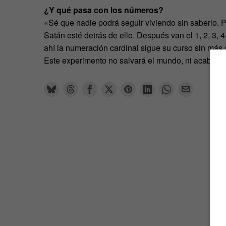
¿Y qué pasa con los números?
«Sé que nadie podrá seguir viviendo sin saberlo. P
Satán esté detrás de ello. Después van el 1, 2, 3, 4
ahí la numeración cardinal sigue su curso sin más
Este experimento no salvará el mundo, ni acabará