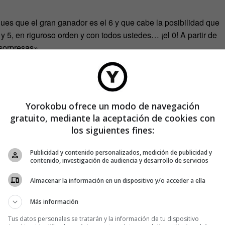
ues que el gran ganador es el 6 y que cabe la posibilidad que
 y 5, en riguroso orden y con todos ustedes… ¡el 0! A partir de
 sorpresas».
 con la malaria, pero sí despeja una duda muy concreta…
Yorokobu ofrece un modo de navegación
gratuito, mediante la aceptación de cookies con
los siguientes fines:
Publicidad y contenido personalizados, medición de publicidad y
contenido, investigación de audiencia y desarrollo de servicios
Almacenar la información en un dispositivo y/o acceder a ella
Más información
Tus datos personales se tratarán y la información de tu dispositivo