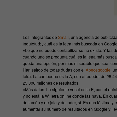
Los integrantes de
Smäll
, una agencia de publici
inquietud: ¿cuál es la letra más buscada en Googl
«Lo que no puede contabilizarse no existe. Y las d
cuando uno se pregunta cuál es la letra más busca
queda una opción, por más miserable que sea: com
Han salido de todas dudas con el
Abecegoogle
, u
letra. La campeona es la A, con alrededor de 25.440
25.300 millones de resultados.
«Más datos. La siguiente vocal es la E, con el quin
y no está la W, letra online donde las haya. En cuan
de jamón y de jota y de joder, sí. Es una lástima 
aumentar su número de resultados en Google y llev