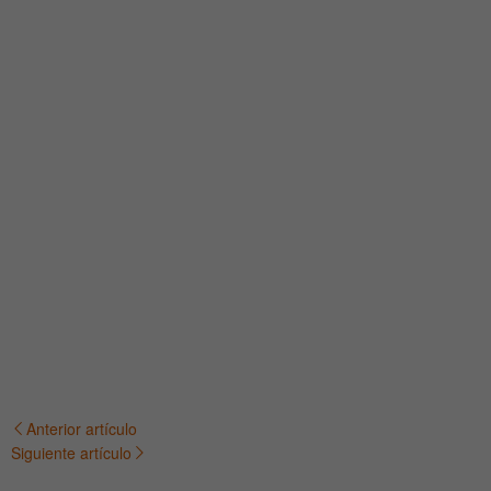
Anterior artículo
Navegación
Siguiente artículo
de