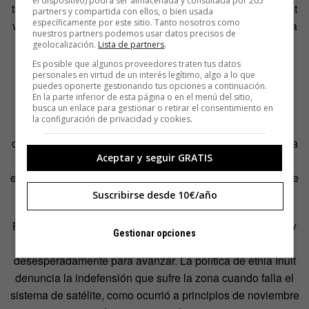
el dispositivo) podrá ser almacenada y consultada por 205
tienen que recurrir a uno de los dos operadores de internet
partners y compartida con ellos, o bien usada
específicamente por este sitio. Tanto nosotros como
vía satélite. El coste es un 75% mayor que una tarifa plana
nuestros partners podemos usar datos precisos de
normal en una ciudad canadiense y se compra por horas.
geolocalización.
Lista de partners
.
“Vendría a ser como los modems de los años 90”, dice
Es posible que algunos proveedores traten tus datos
personales en virtud de un interés legítimo, algo a lo que
Cunningham.
puedes oponerte gestionando tus opciones a continuación.
En la parte inferior de esta página o en el menú del sitio,
Esta situación pasará a la historia si Arctic Fibre se hace
busca un enlace para gestionar o retirar el consentimiento en
la configuración de privacidad y cookies.
realidad. El paso del cable traerá banda ancha a Iqaluit y
otras comunidades en el lejano norte de Canadá. “Imagina
Aceptar y seguir GRATIS
las posibilidades. Tendrán mejor acceso a telemedicina,
educación a distancia y, sobre todo, podrán formar parte de
un mundo conectado”, resalta Cunningham.
Suscribirse desde 10€/año
Para
Madeleine Redfern
, alcaldesa de Iqaluit entre 2010 y
Gestionar opciones
2012, la conexión es algo que la región necesita
desesperadamente para avanzar. La política de etnia Inuit
denuncia la indefensión que sufre la zona cuando falla el
sistema de satélite, como ocurrió a principios de noviembre